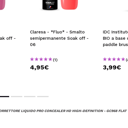
Claresa - *Fluo* - Smalto
IDC Institut
k off -
semipermanente Soak off -
BIO a base d
06
paddle bru
(1)
(
4,95€
3,99€
- CORRETTORE LIQUIDO PRO CONCEALER HD HIGH-DEFINITION - GC968 FLA