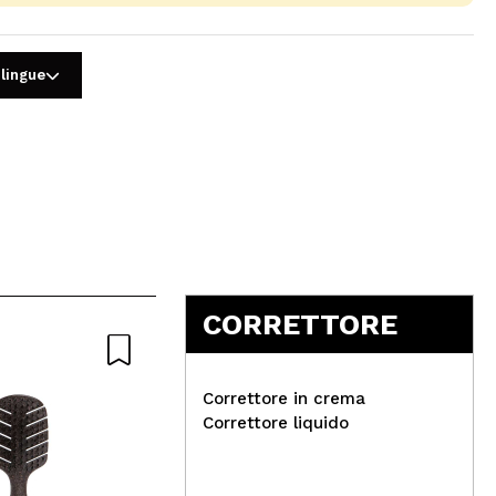
 lingue
5
CORRETTORE
Correttore in crema
Correttore liquido
W7 
Wet N Wild - Base per il
Wa