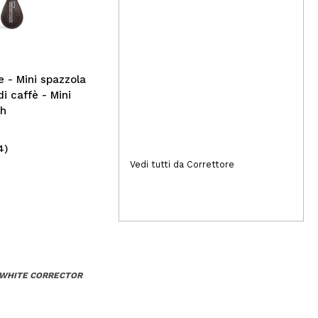
trucco Bare Focus Tinted
Hydrator - Light
e - Mini spazzola
i caffè - Mini
sh
4)
(10)
6,79€
11
Vedi tutti da Correttore
T WHITE CORRECTOR