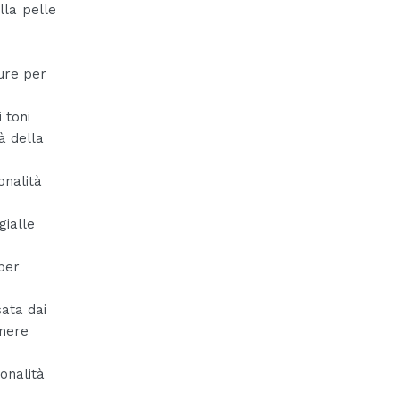
lla pelle
ure per
 toni
tà della
nalità
ialle
per
ata dai
enere
onalità