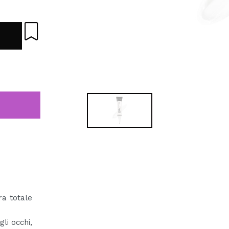
ra totale
li occhi,