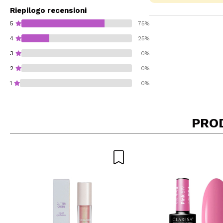
Riepilogo recensioni
5
75%
4
25%
3
0%
2
0%
1
0%
PRO
Consiglieresti ques
INVI