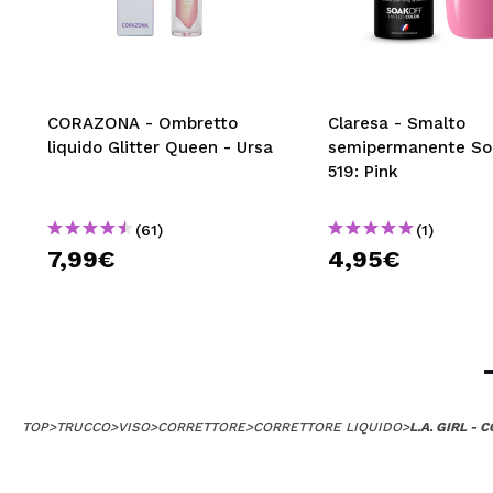
CORAZONA - Ombretto
Claresa - Smalto
liquido Glitter Queen - Ursa
semipermanente Soa
519: Pink
(61)
(1)
7,99€
4,95€
TOP
>
TRUCCO
>
VISO
>
CORRETTORE
>
CORRETTORE LIQUIDO
>
L.A. GIRL 