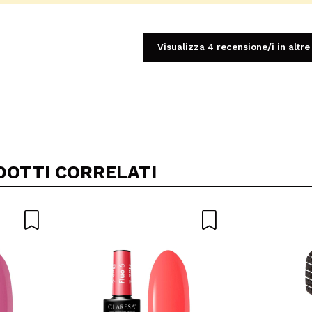
Visualizza 4 recensione/i in altre
Condividi un video o una foto
Il tuo video potrebbe essere il primo. Immaginalo...
DOTTI CORRELATI
5/
to acquisto?
Si
No
A