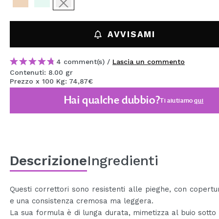
MAQUIFARMA
KOREA ZONE
AVVISAMI
TRAVEL SIZE
4 comment(s) /
Lascia un commento
NATURE
Contenuti: 8.00 gr
Prezzo x 100 Kg: 74,87€
Hai qualche dubbio?
SPECIALE
Ti aiutiamo
qui
OUTLET
SONO TORNATI!
PROSSIMAMENTE
Descrizione
Ingredienti
BLOG
Questi correttori sono resistenti alle pieghe, con copertu
e una consistenza cremosa ma leggera.
La sua formula è di lunga durata, mimetizza al buio sotto g