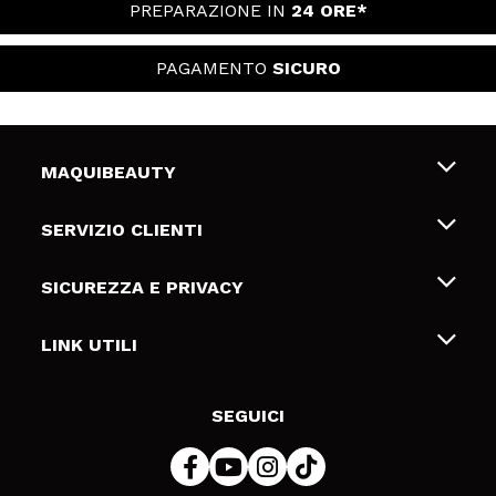
PREPARAZIONE IN
24 ORE*
PAGAMENTO
SICURO
MAQUIBEAUTY
Chi siamo
SERVIZIO CLIENTI
Offerte di lavoro
Spedizioni & Resi
SICUREZZA E PRIVACY
Gift Cards
Recesso / Resi
Termini e condizioni
LINK UTILI
Metodi di pagamamento
Informativa sulla privacy
Contattaci
Politica Cookies
SEGUICI
Risoluzione delle controversie online (ODR)