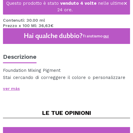
Questo prodotto è stato
venduto 4 volte
nelle ultime
24 ore.
Contenuti: 30.00 ml
Prezzo x 100 Ml: 36,63€
Hai qualche dubbio?
Ti aiutiamo
qui
Descrizione
Foundation Mixing Pigment
Stai cercando di correggere il colore o personalizzare
la tua base? Con i miscelatori di base PRO.color avrai
ver más
infinite possibilità di creare nuove tonalità di base e
correzione del colore.
Bianco: personalizzare la base chiarendone il
LE TUE
OPINIONI
tono. Perfetto per i cambiamenti stagionali.
Giallo: cambia il tono della base in una tonalità
più dorata. Perfetto per il trucco che è troppo