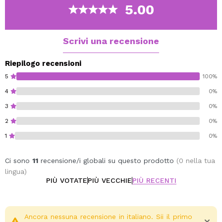
rosa o neutro.
5.00
Arancione: cambia il tono della base in un tono
più caldo. Perfetto per il trucco che è troppo
freddo.
Scrivi una recensione
Blu: cambia il tono della base in un tono
neutro. Perfetto per il trucco troppo caldo o giallo.
Riepilogo recensioni
5
100%
4
0%
3
0%
2
0%
1
0%
Ci sono
11
recensione/i globali su questo prodotto
(0 nella tua
lingua)
PIÙ VOTATE
PIÙ VECCHIE
PIÙ RECENTI
Ancora nessuna recensione in italiano. Sii il primo