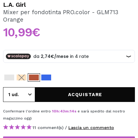
VOGLIO REGISTRARMI
L.A. Girl
Mixer per fondotinta PRO.color - GLM713
Creando un account su Maquibeauty.it potrai fare i tuoi
Orange
acquisti velocemente, controllare lo stato dei tuoi ordini e
consultare le tue operazioni precedenti.
10,99€
CREARE UN ACCOUNT
ACQUISTARE
Confermare l'ordine entro
10
h
:
43
m
:
13
s
e sarà spedito dal nostro
magazzino
oggi
11 comment(s) /
Lascia un commento