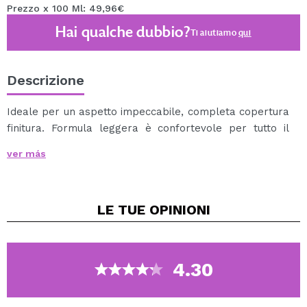
Prezzo x 100 Ml: 49,96€
Hai qualche dubbio?
Ti aiutiamo
qui
Descrizione
Ideale per un aspetto impeccabile, completa copertura
finitura. Formula leggera è confortevole per tutto il
giorno. Senza parabeni formula con aggiunto anti-
ver más
ossidanti Aiuta a idrata e migliorare l'aspetto della
pelle. Ora disponibile per estendere ulteriormente la
gamma di colori un mixer innovativo Fondazione bianco
LE TUE
OPINIONI
per regolare e personalizzare il colore.
4.30