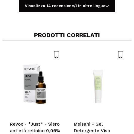
Visualizza 14 recensione/i in altre lingue
PRODOTTI CORRELATI
Condividi un video o una foto
Il tuo video potrebbe essere il primo. Immaginalo...
Consiglieresti questo acquisto?
Si
No
5/5
INVIA
Revox - *Just* - Siero
Meisani - Gel
antietà retinico 0,06%
Detergente Viso