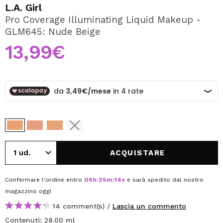
VOGLIO REGISTRARMI
L.A. Girl
Pro Coverage Illuminating Liquid Makeup -
Creando un account su Maquibeauty.it potrai fare i tuoi
GLM645: Nude Beige
acquisti velocemente, controllare lo stato dei tuoi ordini e
consultare le tue operazioni precedenti.
13,99€
CREARE UN ACCOUNT
ACQUISTARE
Confermare l'ordine entro
06
h
:
25
m
:
14
s
e sarà spedito dal nostro
magazzino
oggi
14 comment(s) /
Lascia un commento
Contenuti: 28.00 ml