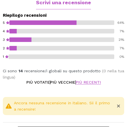
Scrivi una recensione
Riepilogo recensioni
5
64%
4
7%
3
21%
2
7%
1
0%
Ci sono
14
recensione/i globali su questo prodotto
(0 nella tua
lingua)
PIÙ VOTATE
PIÙ VECCHIE
PIÙ RECENTI
Ancora nessuna recensione in italiano. Sii il primo
a recensire!