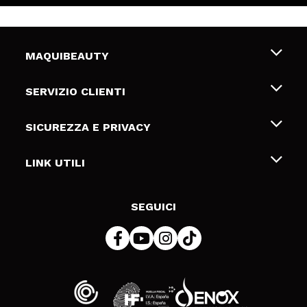
MAQUIBEAUTY
Chi siamo
SERVIZIO CLIENTI
Offerte di lavoro
Spedizioni & Resi
SICUREZZA E PRIVACY
Gift Cards
Recesso / Resi
Termini e condizioni
LINK UTILI
Metodi di pagamamento
Informativa sulla privacy
Contattaci
Politica Cookies
SEGUICI
Risoluzione delle controversie online (ODR)