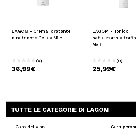
MAQUIFARMA
KOREA ZONE
TRAVEL SIZE
LAGOM - Crema idratante
LAGOM - Tonico
e nutriente Cellus Mild
nebulizzato ultrafi
NATURE
Mist
(0)
(0)
SPECIALE
36,99€
25,99€
OUTLET
SONO TORNATI!
PROSSIMAMENTE
TUTTE LE CATEGORIE DI LAGOM
BLOG
Cura del viso
Cura perso