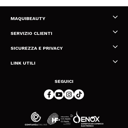
MAQUIBEAUTY
Chi siamo
SERVIZIO CLIENTI
Offerte di lavoro
Spedizioni & Resi
SICUREZZA E PRIVACY
Gift Cards
Recesso / Resi
Termini e condizioni
LINK UTILI
Metodi di pagamamento
Informativa sulla privacy
Contattaci
Politica Cookies
SEGUICI
Risoluzione delle controversie online (ODR)