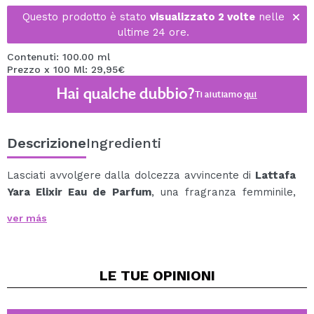
Questo prodotto è stato
visualizzato 2 volte
nelle
ultime 24 ore.
Contenuti: 100.00 ml
Prezzo x 100 Ml: 29,95€
Hai qualche dubbio?
Ti aiutiamo
qui
Descrizione
Ingredienti
Lasciati avvolgere dalla dolcezza avvincente di
Lattafa
Yara Elixir Eau de Parfum
, una fragranza femminile,
sensuale e cremosa che combina note fruttate vibranti
ver más
con un fondo gourmand caldo e irresistibile.
La sua apertura mescola la succosità della fragola con
il tocco intenso della ribes nero, creando una prima
LE TUE
OPINIONI
impressione dolce, luminosa e molto appetitosa.
Nel cuore, il gelsomino e il fiore d'arancio apportano
una sfumatura floreale elegante e femminile, mentre il