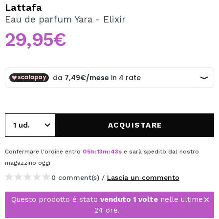
VOGLIO REGISTRARMI
Lattafa
Eau de parfum Yara - Elixir
Creando un account su Maquibeauty.it potrai fare i tuoi
acquisti velocemente, controllare lo stato dei tuoi ordini e
29,95€
consultare le tue operazioni precedenti.
CREARE UN ACCOUNT
ACQUISTARE
Confermare l'ordine entro
05
h
:
13
m
:
43
s
e sarà spedito dal nostro
magazzino
oggi
0 comment(s) /
Lascia un commento
Questo prodotto è stato
venduto 1 volte
nelle ultime
24 ore.