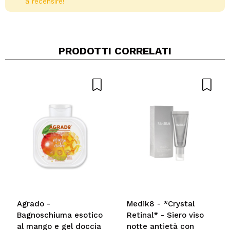
a recensire!
PRODOTTI CORRELATI
Condividi un video o una foto
Il tuo video potrebbe essere il primo. Immaginalo...
Consiglieresti questo acquisto?
Si
No
5/5
INVIA
Agrado -
Medik8 - *Crystal
Bagnoschiuma esotico
Retinal* - Siero viso
al mango e gel doccia
notte antietà con