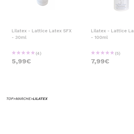
MAQUIFARMA
KOREA ZONE
TRAVEL SIZE
Lilatex - Lattice Latex SFX
Lilatex - Lattice L
- 30ml
- 100ml
NATURE
(4)
(5)
5,99€
7,99€
SPECIALE
OUTLET
SONO TORNATI!
PROSSIMAMENTE
TOP
>
MARCHE
>
LILATEX
BLOG