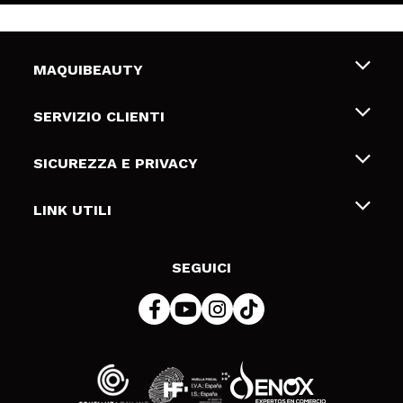
MAQUIBEAUTY
Chi siamo
SERVIZIO CLIENTI
Offerte di lavoro
Spedizioni & Resi
SICUREZZA E PRIVACY
Gift Cards
Recesso / Resi
Termini e condizioni
LINK UTILI
Metodi di pagamamento
Informativa sulla privacy
Contattaci
Politica Cookies
SEGUICI
Risoluzione delle controversie online (ODR)