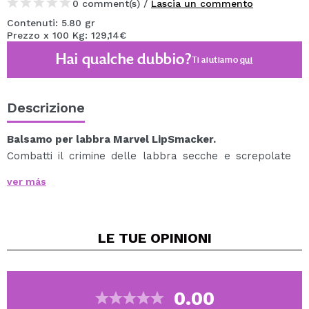
0 comment(s) /
Lascia un commento
Contenuti: 5.80 gr
Prezzo x 100 Kg: 129,14€
Hai qualche dubbio?
Ti aiutiamo
qui
Descrizione
Balsamo per labbra Marvel LipSmacker.
Combatti il crimine delle labbra secche e screpolate
con i tuoi supereroi Marvel preferiti.
ver más
Questi balsami per labbra fungono anche da divertenti
portachiavi da agganciare allo zaino o alla cintura.
Il più resistente dell'intera galassia.
LE TUE
OPINIONI
Raccoglili e diventa il più potente!
0.00