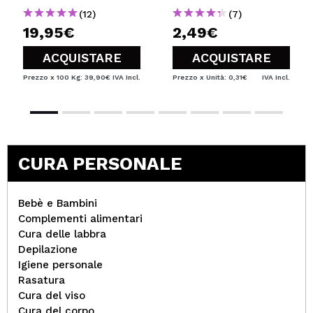
(12)
(7)
19,95€
2,49€
ACQUISTARE
ACQUISTARE
Prezzo x 100 Kg: 39,90€
IVA Incl.
Prezzo x Unità: 0,31€
IVA Incl.
CURA PERSONALE
Bebè e Bambini
Complementi alimentari
Cura delle labbra
Depilazione
Igiene personale
Rasatura
Cura del viso
Cura del corpo