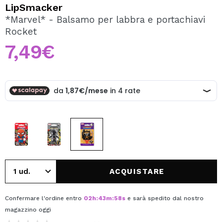
VOGLIO REGISTRARMI
LipSmacker
*Marvel* - Balsamo per labbra e portachiavi
Creando un account su Maquibeauty.it potrai fare i tuoi
Rocket
acquisti velocemente, controllare lo stato dei tuoi ordini e
consultare le tue operazioni precedenti.
7,49€
CREARE UN ACCOUNT
ACQUISTARE
Confermare l'ordine entro
02
h
:
43
m
:
58
s
e sarà spedito dal nostro
magazzino
oggi