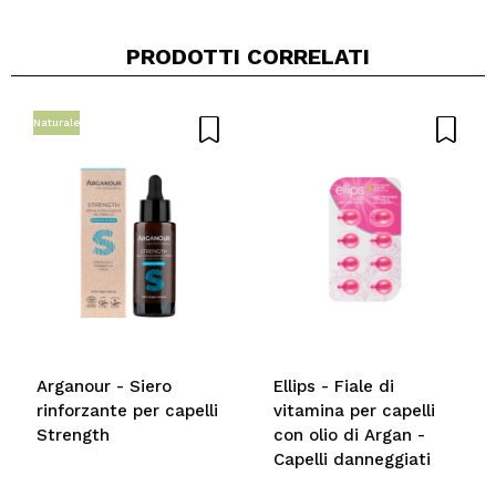
PRODOTTI CORRELATI
Naturale
Condividi un video o una foto
Il tuo video potrebbe essere il primo. Immaginalo...
Consiglieresti questo acquisto?
Si
No
5/5
INVIA
Arganour - Siero
Ellips - Fiale di
rinforzante per capelli
vitamina per capelli
Strength
con olio di Argan -
Capelli danneggiati