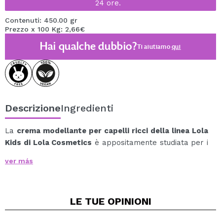
24 ore.
Contenuti: 450.00 gr
Prezzo x 100 Kg: 2,66€
Hai qualche dubbio?
Ti aiutiamo
qui
Descrizione
Ingredienti
La
crema modellante per capelli ricci della linea Lola
Kids di Lola Cosmetics
è appositamente studiata per i
capelli ricci e afro che necessitano di idratazione,
ver más
morbidezza e definizione senza appesantirli.
Grazie alla sua formula con burro di Ucúuba ed estratti
di frutta, dona elasticità, lucentezza e controllo
LE TUE
OPINIONI
dell'effetto crespo, fissando i ricci con effetto memoria
fino a 24 ore.