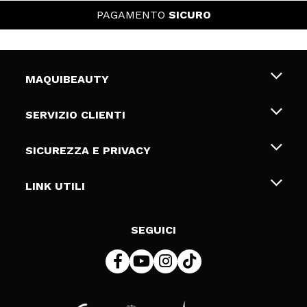
PAGAMENTO
SICURO
MAQUIBEAUTY
Chi siamo
SERVIZIO CLIENTI
Offerte di lavoro
Spedizioni & Resi
SICUREZZA E PRIVACY
Gift Cards
Recesso / Resi
Termini e condizioni
LINK UTILI
Metodi di pagamamento
Informativa sulla privacy
Contattaci
Politica Cookies
SEGUICI
Risoluzione delle controversie online (ODR)