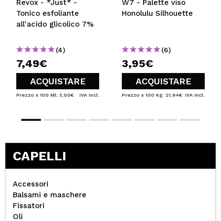
Revox - *Just* -
W7 - Palette viso
Tonico esfoliante
Honolulu Silhouette
all'acido glicolico 7%
(4)
(6)
7,49€
3,95€
ACQUISTARE
ACQUISTARE
Prezzo x 100 Ml: 3,00€
IVA Incl.
Prezzo x 100 Kg: 21,94€
IVA Incl.
CAPELLI
Accessori
Balsami e maschere
Fissatori
Oli