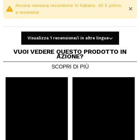
Vegan.
Ancora nessuna recensione in italiano. Sii il primo
a recensire!
Visualizza 1 recensione/i in altre lingue
VUOI VEDERE QUESTO PRODOTTO IN
AZIONE?
SCOPRI DI PIÙ
Condividi un video o una foto
Il tuo video potrebbe essere il primo. Immaginalo...
Consiglieresti questo acquisto?
Si
No
5/5
INVIA