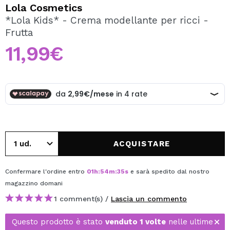
VOGLIO REGISTRARMI
Lola Cosmetics
*Lola Kids* - Crema modellante per ricci -
Creando un account su Maquibeauty.it potrai fare i tuoi
Frutta
acquisti velocemente, controllare lo stato dei tuoi ordini e
consultare le tue operazioni precedenti.
11,99€
CREARE UN ACCOUNT
ACQUISTARE
Confermare l'ordine entro
01
h
:
54
m
:
35
s
e sarà spedito dal nostro
magazzino
domani
1 comment(s) /
Lascia un commento
Questo prodotto è stato
venduto 1 volte
nelle ultime