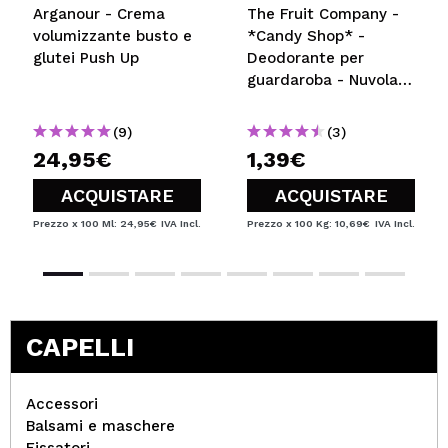
Arganour - Crema
The Fruit Company -
volumizzante busto e
*Candy Shop* -
glutei Push Up
Deodorante per
guardaroba - Nuvola
colorata
(9)
(3)
24,95€
1,39€
ACQUISTARE
ACQUISTARE
Prezzo x 100 Ml: 24,95€
IVA Incl.
Prezzo x 100 Kg: 10,69€
IVA Incl.
CAPELLI
Accessori
Balsami e maschere
Fissatori