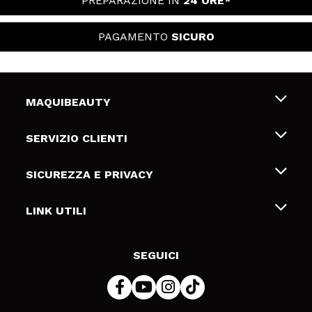
PREPARAZIONE IN
24 ORE*
PAGAMENTO
SICURO
MAQUIBEAUTY
Chi siamo
SERVIZIO CLIENTI
Offerte di lavoro
Spedizioni & Resi
SICUREZZA E PRIVACY
Gift Cards
Recesso / Resi
Termini e condizioni
LINK UTILI
Metodi di pagamamento
Informativa sulla privacy
Contattaci
Politica Cookies
SEGUICI
Risoluzione delle controversie online (ODR)