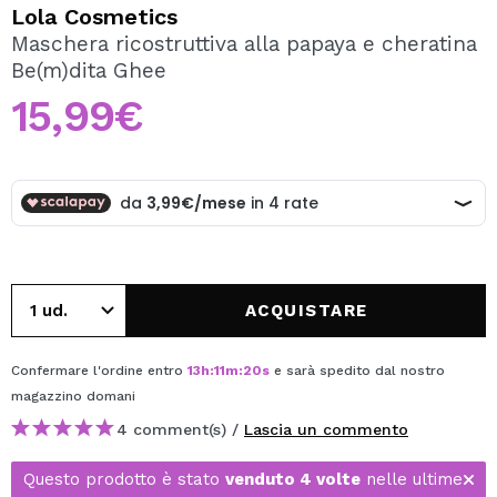
VOGLIO REGISTRARMI
Lola Cosmetics
Maschera ricostruttiva alla papaya e cheratina
Creando un account su Maquibeauty.it potrai fare i tuoi
Be(m)dita Ghee
acquisti velocemente, controllare lo stato dei tuoi ordini e
consultare le tue operazioni precedenti.
15,99€
CREARE UN ACCOUNT
ACQUISTARE
Confermare l'ordine entro
13
h
:
11
m
:
20
s
e sarà spedito dal nostro
magazzino
domani
4 comment(s) /
Lascia un commento
Questo prodotto è stato
venduto 4 volte
nelle ultime