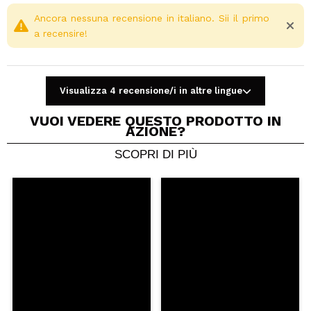
Ancora nessuna recensione in italiano. Sii il primo
a recensire!
Visualizza 4 recensione/i in altre lingue
VUOI VEDERE QUESTO PRODOTTO IN
AZIONE?
SCOPRI DI PIÙ
Condividi un video o una foto
Il tuo video potrebbe essere il primo. Immaginalo...
Consiglieresti questo acquisto?
Si
No
5/5
INVIA