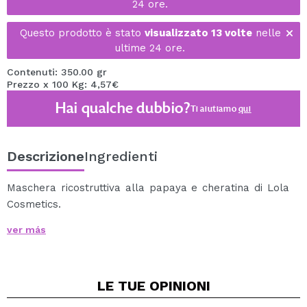
24 ore.
Questo prodotto è stato
visualizzato 13 volte
nelle
ultime 24 ore.
Contenuti: 350.00 gr
Prezzo x 100 Kg: 4,57€
Hai qualche dubbio?
Ti aiutiamo
qui
Descrizione
Ingredienti
Maschera ricostruttiva alla papaya e cheratina di Lola
Cosmetics.
Ideale per capelli danneggiati.
ver más
Arricchito con papaya, aminoacidi e cheratina vegetale
che ripristinano la fibra capillare dall'interno verso
l'esterno, lasciando i capelli più forti e resistenti.
LE TUE
OPINIONI
Modo d'uso: applicare da 2 a 3 cucchiaini sui palmi delle
mani.