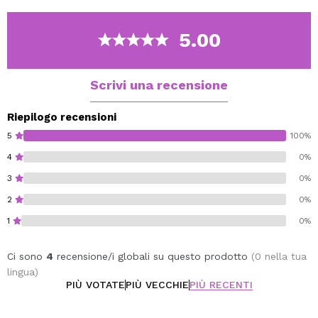
Emulsionare per distribuire e applicare da media alle
punte.
5.00
Lasciar agire dai 3 ai 5 minuti.
Rimuovi tutto l'eccesso.
Utilizzare settimanalmente o quando è richiesto il
Scrivi una recensione
processo di ricostruzione dei capelli.
Riepilogo recensioni
Questo prodotto Lola Cosmetics è adatto per il metodo
5
100%
curly.
4
0%
3
0%
2
0%
1
0%
Ci sono
4
recensione/i globali su questo prodotto
(0 nella tua
lingua)
PIÙ VOTATE
PIÙ VECCHIE
PIÙ RECENTI