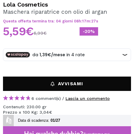
VOGLIO REGISTRARMI
Lola Cosmetics
Maschera riparatrice con olio di argan
Creando un account su Maquibeauty.it potrai fare i tuoi
acquisti velocemente, controllare lo stato dei tuoi ordini e
Questa offerta termina tra:
04
giorni
08
h
:
17
m
:
27
s
consultare le tue operazioni precedenti.
5,59€
-20%
6,99€
CREARE UN ACCOUNT
AVVISAMI
6 comment(s) /
Lascia un commento
Contenuti: 230.00 gr
Prezzo x 100 Kg: 3,04€
Data di scadenza:
01/27