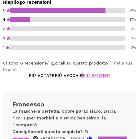
sui capelli, precedentemente tamponati, dalle radici
Riepilogo recensioni
alle punte.
5
83%
Lasciare agire da 5 a 10 minuti e risciacquare.
4
17%
3
0%
2
0%
1
0%
Ci sono
6
recensione/i globali su questo prodotto
(1 nella tua
lingua)
PIÙ VOTATE
PIÙ VECCHIE
PIÙ RECENTI
Francesca
La maschera perfetta, odore paradisiaco, lascia i
ricci super morbidi e districa benissimo, la
ricomprerò
Consiglieresti questo acquisto?
Si
Recensione
Hace 4