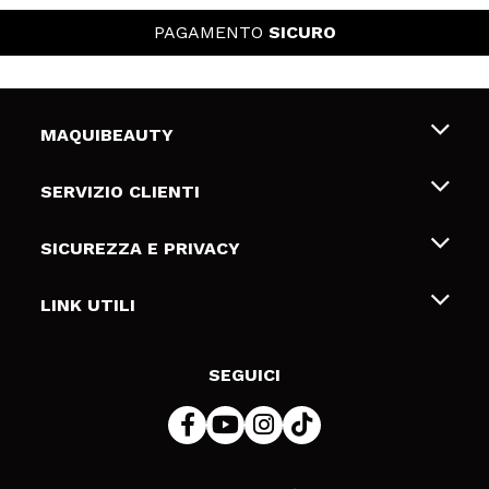
PAGAMENTO
SICURO
MAQUIBEAUTY
Chi siamo
SERVIZIO CLIENTI
Offerte di lavoro
Spedizioni & Resi
SICUREZZA E PRIVACY
Gift Cards
Recesso / Resi
Termini e condizioni
LINK UTILI
Metodi di pagamamento
Informativa sulla privacy
Contattaci
Politica Cookies
SEGUICI
Risoluzione delle controversie online (ODR)