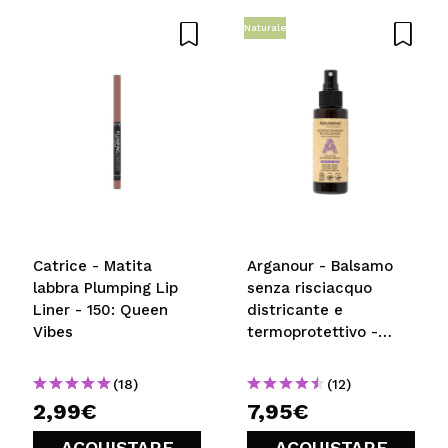
Naturale
Catrice - Matita
Arganour - Balsamo
labbra Plumping Lip
senza risciacquo
Liner - 150: Queen
districante e
Vibes
termoprotettivo -
Tutti i tipi di capelli
(18)
(12)
2,99€
7,95€
ACQUISTARE
ACQUISTARE