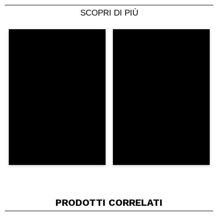
SCOPRI DI PIÙ
Condividi un video o una foto
Il tuo video potrebbe essere il primo. Immaginalo...
Consiglieresti questo acquisto?
Si
No
5/5
INVIA
PRODOTTI CORRELATI