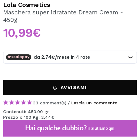
VOGLIO REGISTRARMI
Lola Cosmetics
Maschera super idratante Dream Cream -
Creando un account su Maquibeauty.it potrai fare i tuoi
450g
acquisti velocemente, controllare lo stato dei tuoi ordini e
consultare le tue operazioni precedenti.
10,99€
CREARE UN ACCOUNT
AVVISAMI
33 comment(s) /
Lascia un commento
Contenuti: 450.00 gr
Prezzo x 100 Kg: 2,44€
Hai qualche dubbio?
Ti aiutiamo
qui