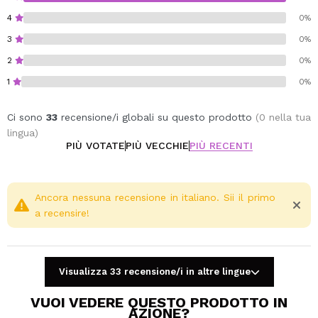
4
0%
3
0%
2
0%
1
0%
Ci sono
33
recensione/i globali su questo prodotto
(0 nella tua
lingua)
PIÙ VOTATE
PIÙ VECCHIE
PIÙ RECENTI
Ancora nessuna recensione in italiano. Sii il primo
a recensire!
Visualizza 33 recensione/i in altre lingue
VUOI VEDERE QUESTO PRODOTTO IN
AZIONE?