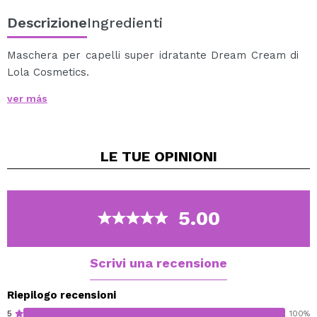
Descrizione
Ingredienti
Maschera per capelli super idratante Dream Cream di
Lola Cosmetics.
ver más
Trattamento intensivo condizionante e idratante con oli
vegetali di argan e girasole con burro di cupuaçu e
avocado.
LE TUE
OPINIONI
Gli oli vegetali lasciano i capelli morbidi e idratati.
Aiuta a combattere la secchezza e rinforza i capelli.
Particolarmente adatto per capelli secchi e ribelli.
5.00
Cruelty free.
Vegan.
Scrivi una recensione
Riepilogo recensioni
5
100%