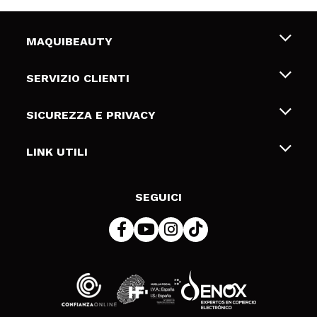
MAQUIBEAUTY
Chi siamo
SERVIZIO CLIENTI
Offerte di lavoro
Spedizioni & Resi
SICUREZZA E PRIVACY
Gift Cards
Recesso / Resi
Termini e condizioni
LINK UTILI
Metodi di pagamamento
Informativa sulla privacy
Contattaci
Politica Cookies
SEGUICI
Risoluzione delle controversie online (ODR)