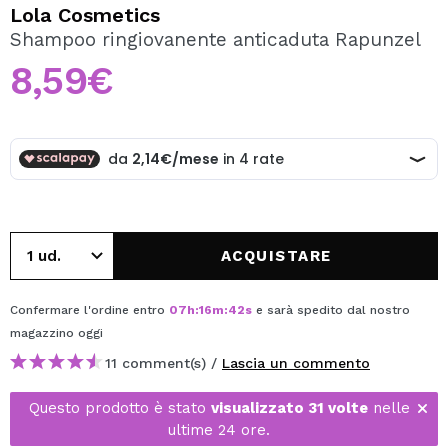
VOGLIO REGISTRARMI
Lola Cosmetics
Shampoo ringiovanente anticaduta Rapunzel
Creando un account su Maquibeauty.it potrai fare i tuoi
acquisti velocemente, controllare lo stato dei tuoi ordini e
8,59€
consultare le tue operazioni precedenti.
CREARE UN ACCOUNT
ACQUISTARE
Confermare l'ordine entro
07
h
:
16
m
:
42
s
e sarà spedito dal nostro
magazzino
oggi
11 comment(s) /
Lascia un commento
Questo prodotto è stato
visualizzato 31 volte
nelle
ultime 24 ore.