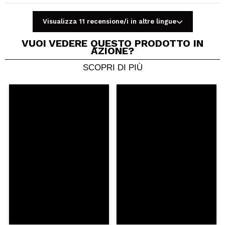
Visualizza 11 recensione/i in altre lingue
VUOI VEDERE QUESTO PRODOTTO IN
AZIONE?
SCOPRI DI PIÙ
Condividi un video o una foto
Il tuo video potrebbe essere il primo. Immaginalo...
Consiglieresti questo acquisto?
Si
No
5/5
INVIA