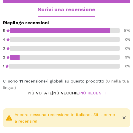
Modo d'uso: applicare lo shampoo sui capelli bagnati.
Scrivi una recensione
Massaggiare delicatamente fino a formare una schiuma
e risciacquare bene. Ripeti l'applicazione.
Riepilogo recensioni
5
91%
Cruelty free.
4
0%
Vegan.
3
0%
2
9%
1
0%
Ci sono
11
recensione/i globali su questo prodotto
(0 nella tua
lingua)
PIÙ VOTATE
PIÙ VECCHIE
PIÙ RECENTI
Ancora nessuna recensione in italiano. Sii il primo
a recensire!