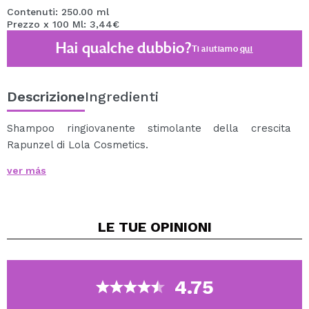
Contenuti: 250.00 ml
Prezzo x 100 Ml: 3,44€
Hai qualche dubbio?
Ti aiutiamo
qui
Descrizione
Ingredienti
Shampoo ringiovanente stimolante della crescita
Rapunzel di Lola Cosmetics.
Uno shampoo ringiovanente che fornisce una
ver más
sensazione di raffreddamento mentre penetra nel
cuoio capelluto e stimola la circolazione sanguigna.
Attiva i follicoli piliferi favorendo la crescita dei capelli
LE TUE
OPINIONI
ed evitando le prime fasi della caduta dei capelli.
Capelli voluminosi e cuoio capelluto equilibrato.
Con principi attivi botanici che rafforzano il cuoio
capelluto attivando i follicoli e la crescita dei capelli.
4.75
Con caffeina, Ginkgo Biloba e olio di jojoba