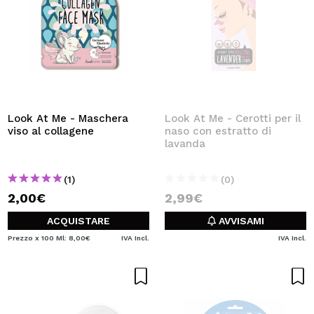
Look At Me - Maschera
Look At Me - Cerotti per il
viso al collagene
naso con estratto di
lavanda
(1)
(0)
2,00€
2,99€
ACQUISTARE
AVVISAMI
Prezzo x 100 Ml: 8,00€
IVA Incl.
IVA Incl.