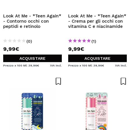
VOGLIO REGISTRARMI
Creando un account su Maquibeauty.it potrai fare i tuoi
Look At Me - *Teen Again*
Look At Me - *Teen Again*
acquisti velocemente, controllare lo stato dei tuoi ordini e
- Contorno occhi con
- Crema per gli occhi con
consultare le tue operazioni precedenti.
peptidi e retinolo
vitamina C e niacinamide
(0)
(1)
CREARE UN ACCOUNT
9,99€
9,99€
ACQUISTARE
ACQUISTARE
Prezzo x 100 Ml: 39,96€
IVA Incl.
Prezzo x 100 Ml: 39,96€
IVA Incl.