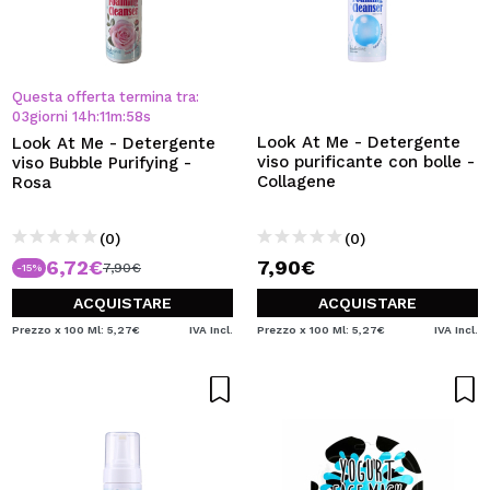
Questa offerta termina tra:
03
giorni
14
h
:
11
m
:
57
s
Look At Me - Detergente
Look At Me - Detergente
viso purificante con bolle -
viso Bubble Purifying -
Collagene
Rosa
(0)
(0)
6,72€
7,90€
7,90€
-15%
ACQUISTARE
ACQUISTARE
Prezzo x 100 Ml: 5,27€
IVA Incl.
Prezzo x 100 Ml: 5,27€
IVA Incl.