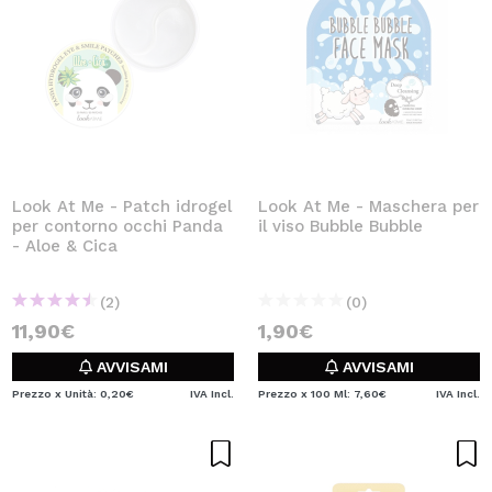
Look At Me - Patch idrogel
Look At Me - Maschera per
per contorno occhi Panda
il viso Bubble Bubble
- Aloe & Cica
(2)
(0)
11,90€
1,90€
AVVISAMI
AVVISAMI
Prezzo x Unità: 0,20€
IVA Incl.
Prezzo x 100 Ml: 7,60€
IVA Incl.