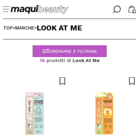
╳
╳
LOOK AT ME
SELEZIONA LA TUA LINGUA
TOP
MARCHE
>
>
Sono già #maquilover, ho un account
BENVENUTO!
ITALIANO
ESPAÑOL
ORDINARE E FILTRARE
ENGLISH
16
prodotti di
Look At Me
FRANCES
ALEMAN
PORTUGUESE
Ha dimenticato la password?
Non ho un account qui