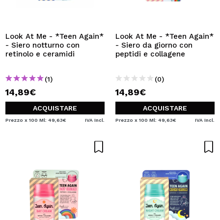
Look At Me - *Teen Again*
Look At Me - *Teen Again*
- Siero notturno con
- Siero da giorno con
retinolo e ceramidi
peptidi e collagene
(1)
(0)
14,89€
14,89€
ACQUISTARE
ACQUISTARE
Prezzo x 100 Ml: 49,63€
IVA Incl.
Prezzo x 100 Ml: 49,63€
IVA Incl.