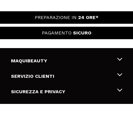
PREPARAZIONE IN
24 ORE*
PAGAMENTO
SICURO
MAQUIBEAUTY
Chi siamo
SERVIZIO CLIENTI
Offerte di lavoro
Spedizioni & Resi
SICUREZZA E PRIVACY
Gift Cards
Recesso / Resi
Termini e condizioni
LINK UTILI
Metodi di pagamamento
Informativa sulla privacy
Contattaci
Politica Cookies
SEGUICI
Risoluzione delle controversie online (ODR)