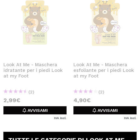
Look At Me - Maschera
Look At Me - Maschera
idratante per i piedi Look
esfoliante per i piedi Look
at my Foot
at my Foot
(2)
(2)
2,99€
4,90€
AVVISAMI
AVVISAMI
IVA Incl.
IVA Incl.