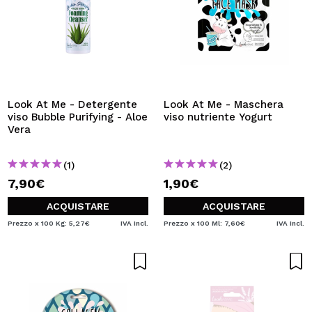
Look At Me - Detergente
Look At Me - Maschera
viso Bubble Purifying - Aloe
viso nutriente Yogurt
Vera
(1)
(2)
7,90€
1,90€
ACQUISTARE
ACQUISTARE
Prezzo x 100 Kg: 5,27€
IVA Incl.
Prezzo x 100 Ml: 7,60€
IVA Incl.