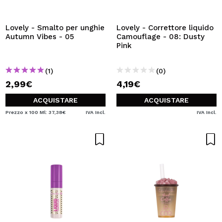
Lovely - Smalto per unghie
Lovely - Correttore liquido
Autumn Vibes - 05
Camouflage - 08: Dusty
Pink
(1)
(0)
2,99€
4,19€
ACQUISTARE
ACQUISTARE
Prezzo x 100 Ml: 37,38€
IVA Incl.
IVA Incl.