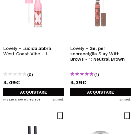
Lovely - Lucidalabbra
Lovely - Gel per
West Coast Vibe - 1
sopracciglia Slay With
Brows - 1: Neutral Brown
(0)
(1)
4,49€
4,39€
ACQUISTARE
ACQUISTARE
Prezzo x 100 Ml: 89,80€
IVA Incl.
IVA Incl.