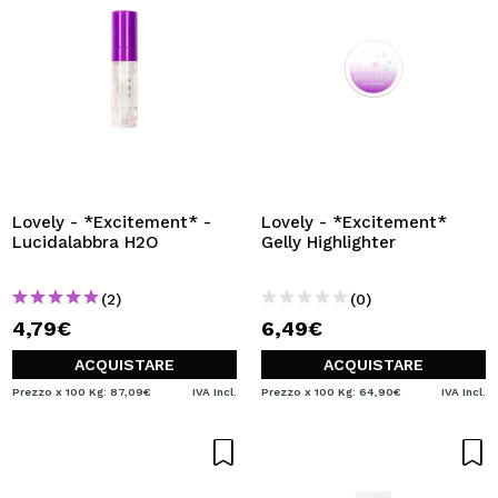
Lovely - *Excitement* -
Lovely - *Excitement*
Lucidalabbra H2O
Gelly Highlighter
(2)
(0)
4,79€
6,49€
ACQUISTARE
ACQUISTARE
Prezzo x 100 Kg: 87,09€
IVA Incl.
Prezzo x 100 Kg: 64,90€
IVA Incl.