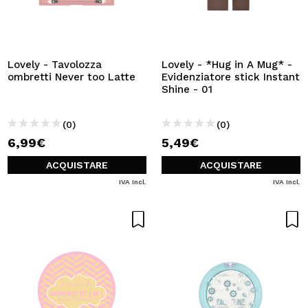
Lovely - Tavolozza
Lovely - *Hug in A Mug* -
ombretti Never too Latte
Evidenziatore stick Instant
Shine - 01
(0)
(0)
6,99€
5,49€
ACQUISTARE
ACQUISTARE
IVA Incl.
IVA Incl.