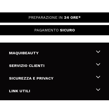
PREPARAZIONE IN
24 ORE*
PAGAMENTO
SICURO
MAQUIBEAUTY
Chi siamo
SERVIZIO CLIENTI
Offerte di lavoro
Spedizioni & Resi
SICUREZZA E PRIVACY
Gift Cards
Recesso / Resi
Termini e condizioni
LINK UTILI
Metodi di pagamamento
Informativa sulla privacy
Contattaci
Politica Cookies
SEGUICI