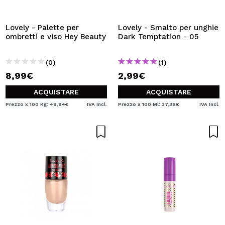
VOGLIO REGISTRARMI
Creando un account su Maquibeauty.it potrai fare i tuoi
Lovely - Palette per
Lovely - Smalto per unghie
acquisti velocemente, controllare lo stato dei tuoi ordini e
ombretti e viso Hey Beauty
Dark Temptation - 05
consultare le tue operazioni precedenti.
(0)
(1)
8,99€
2,99€
CREARE UN ACCOUNT
ACQUISTARE
ACQUISTARE
Prezzo x 100 Kg: 49,94€
IVA Incl.
Prezzo x 100 Ml: 37,38€
IVA Incl.