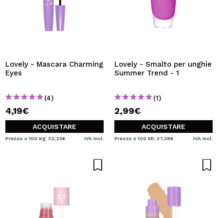
Lovely - Mascara Charming
Lovely - Smalto per unghie
Eyes
Summer Trend - 1
(4)
(1)
4,19€
2,99€
ACQUISTARE
ACQUISTARE
Prezzo x 100 Kg: 32,23€
IVA Incl.
Prezzo x 100 Ml: 37,38€
IVA Incl.