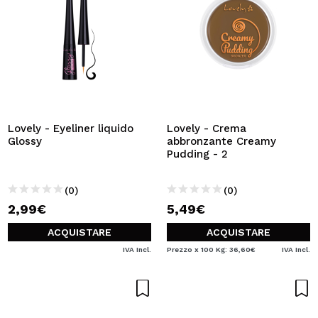
Lovely - Eyeliner liquido
Lovely - Crema
Glossy
abbronzante Creamy
Pudding - 2
(0)
(0)
2,99€
5,49€
ACQUISTARE
ACQUISTARE
IVA Incl.
Prezzo x 100 Kg: 36,60€
IVA Incl.