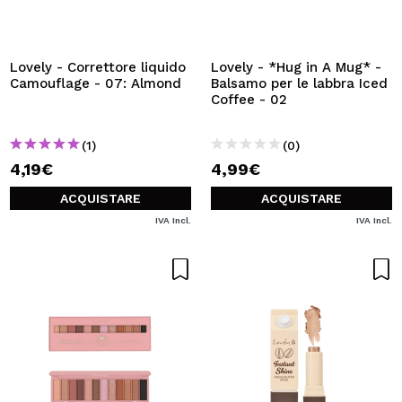
Lovely - Correttore liquido
Lovely - *Hug in A Mug* -
Camouflage - 07: Almond
Balsamo per le labbra Iced
Coffee - 02
(1)
(0)
4,19€
4,99€
ACQUISTARE
ACQUISTARE
IVA Incl.
IVA Incl.