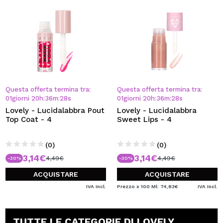
Questa offerta termina tra:
Questa offerta termina tra:
01
giorni
20
h
:
36
m
:
28
s
01
giorni
20
h
:
36
m
:
28
s
Lovely - Lucidalabbra Pout
Lovely - Lucidalabbra
Top Coat - 4
Sweet Lips - 4
(0)
(0)
3,14€
3,14€
4,49€
4,49€
-30%
-30%
ACQUISTARE
ACQUISTARE
IVA Incl.
Prezzo x 100 Ml: 74,83€
IVA Incl.
TUTTE LE CATEGORIE DI LOVELY