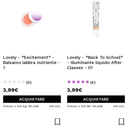
Lovely - *Excitement* -
Lovely - *Back To School*
Balsamo labbra nutriente -
- Illuminante liquido After
1
Classes - 01
(0)
(4)
3,99€
3,99€
ACQUISTARE
ACQUISTARE
Prezzo x 100 Kg: 95,00€
IVA Incl.
Prezzo x 100 Ml: 26,60€
IVA Incl.