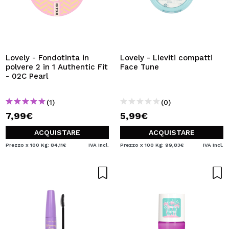
Lovely - Fondotinta in
Lovely - Lieviti compatti
polvere 2 in 1 Authentic Fit
Face Tune
- 02C Pearl
(1)
(0)
7,99€
5,99€
ACQUISTARE
ACQUISTARE
Prezzo x 100 Kg: 84,11€
IVA Incl.
Prezzo x 100 Kg: 99,83€
IVA Incl.