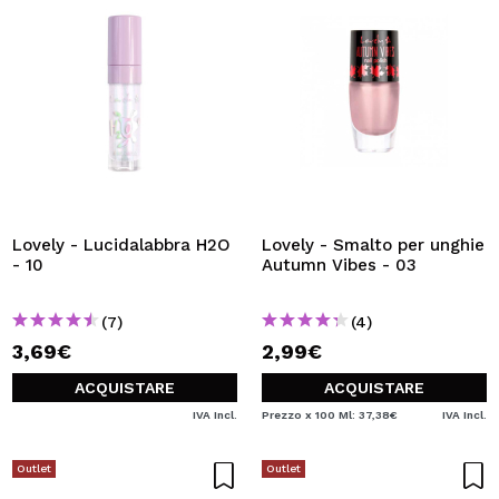
Lovely - Lucidalabbra H2O
Lovely - Smalto per unghie
- 10
Autumn Vibes - 03
(7)
(4)
3,69€
2,99€
ACQUISTARE
ACQUISTARE
IVA Incl.
Prezzo x 100 Ml: 37,38€
IVA Incl.
Outlet
Outlet