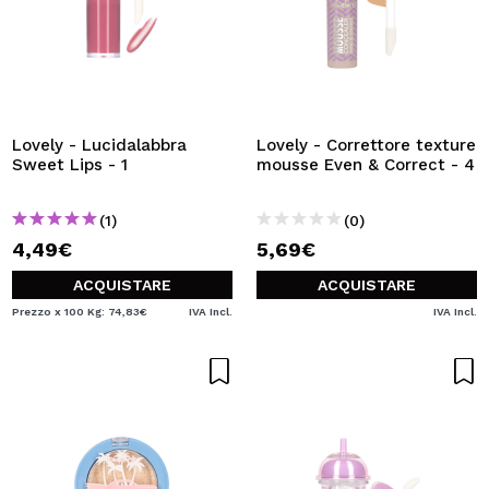
Lovely - Lucidalabbra
Lovely - Correttore texture
Sweet Lips - 1
mousse Even & Correct - 4
(1)
(0)
4,49€
5,69€
ACQUISTARE
ACQUISTARE
Prezzo x 100 Kg: 74,83€
IVA Incl.
IVA Incl.