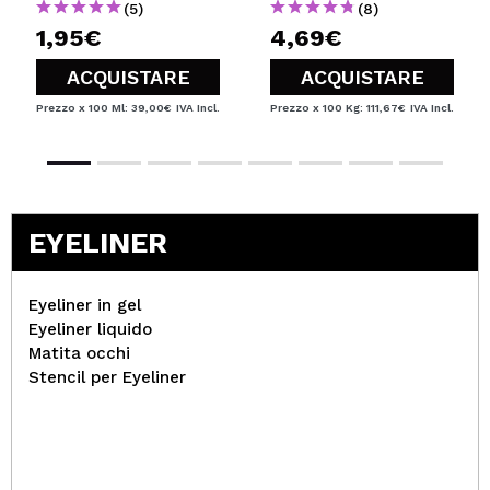
(5)
(8)
1,95€
4,69€
ACQUISTARE
ACQUISTARE
Prezzo x 100 Ml: 39,00€
IVA Incl.
Prezzo x 100 Kg: 111,67€
IVA Incl.
EYELINER
Eyeliner in gel
Eyeliner liquido
Matita occhi
Stencil per Eyeliner