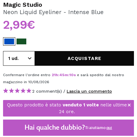
VOGLIO REGISTRARMI
Magic Studio
Neon Liquid Eyeliner - Intense Blue
Creando un account su Maquibeauty.it potrai fare i tuoi
acquisti velocemente, controllare lo stato dei tuoi ordini e
2,99€
consultare le tue operazioni precedenti.
CREARE UN ACCOUNT
ACQUISTARE
Confermare l'ordine entro
21
h
:
45
m
:
10
s
e sarà spedito dal nostro
magazzino
in 10/08/2026
2 comment(s) /
Lascia un commento
Questo prodotto è stato
venduto 1 volte
nelle ultime
24 ore.
Hai qualche dubbio?
Ti aiutiamo
qui