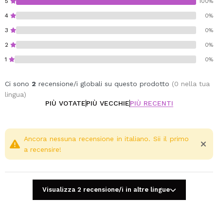
5
100%
4
0%
3
0%
2
0%
1
0%
Ci sono
2
recensione/i globali su questo prodotto
(0 nella tua
lingua)
PIÙ VOTATE
PIÙ VECCHIE
PIÙ RECENTI
Ancora nessuna recensione in italiano. Sii il primo
a recensire!
Visualizza 2 recensione/i in altre lingue