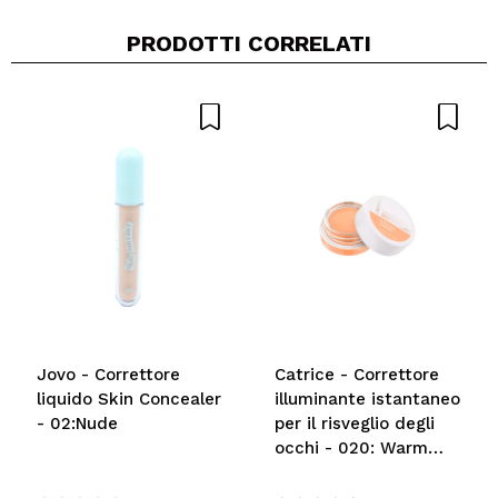
PRODOTTI CORRELATI
Condividi un video o una foto
Il tuo video potrebbe essere il primo. Immaginalo...
Consiglieresti questo acquisto?
Si
No
5/5
INVIA
Jovo - Correttore
Catrice - Correttore
liquido Skin Concealer
illuminante istantaneo
- 02:Nude
per il risveglio degli
occhi - 020: Warm
Nude