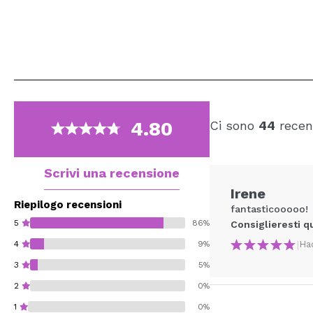
4.80
Ci sono
44
recen
Scrivi una recensione
Irene
Riepilogo recensioni
fantasticooooo!
5
86%
Consiglieresti q
|
Ha
4
9%
3
5%
2
0%
1
0%