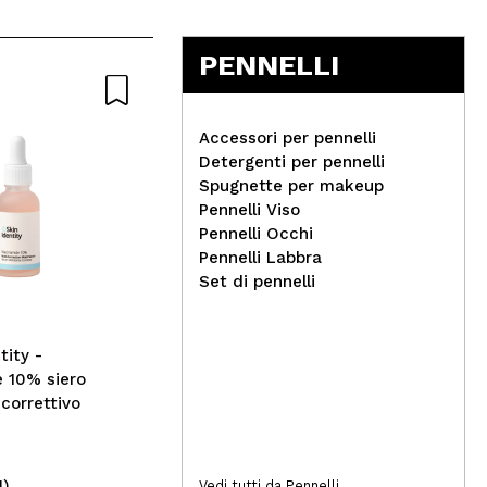
PENNELLI
Naturale
Nat
Accessori per pennelli
Detergenti per pennelli
Spugnette per makeup
Pennelli Viso
Nacomi - *Dermo* -
Pennelli Occhi
Trattamento Crema Anti-
Nac
Pennelli Labbra
Imperfezioni
vis
Set di pennelli
Pel
ato
tity -
 10% siero
 correttivo
1)
(3)
Vedi tutti da Pennelli