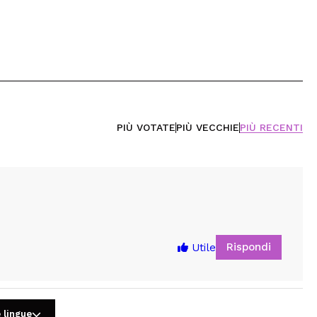
PIÙ VOTATE
PIÙ VECCHIE
PIÙ RECENTI
Rispondi
Utile
 lingue