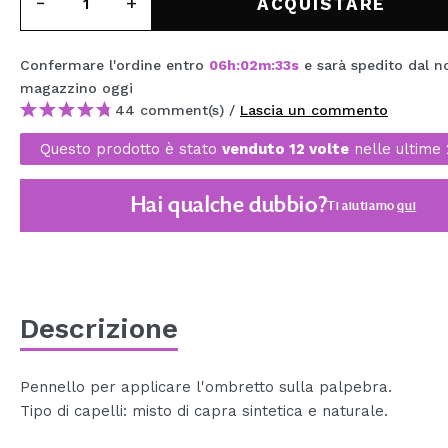
ACQUISTARE
MAQUIFARMA
KOREA ZONE
Confermare l'ordine entro
06
h
:
02
m
:
32
s
e sarà spedito dal n
magazzino
oggi
TRAVEL SIZE
44 comment(s) /
Lascia un commento
NATURE
Questo prodotto è stato
venduto 12 volte
nelle ultime 
Hai qualche dubbio?
SPECIALE
Ti aiutiamo
qui
OUTLET
SONO TORNATI!
PROSSIMAMENTE
Descrizione
BLOG
Pennello per applicare l'ombretto sulla palpebra.
Tipo di capelli: misto di capra sintetica e naturale.