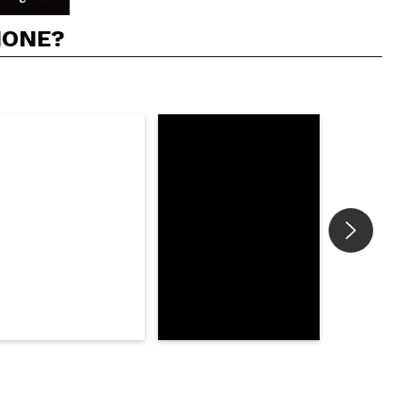
IONE?
5