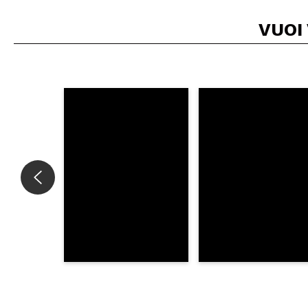
VUOI
Consiglieresti ques
INVI