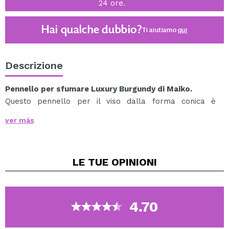
24 ore.
Hai qualche dubbio?
Ti aiutiamo
qui
Descrizione
Pennello per sfumare Luxury Burgundy di Maiko.
Questo pennello per il viso dalla forma conica è
composto da fibre lunghe e morbide che consentono
ver más
l'applicazione di prodotti in polvere.
Versatile per fard, terre abbronzanti, illuminanti,
polveri fissanti...
LE TUE
OPINIONI
Tipo di capelli: sintetici.
4.70