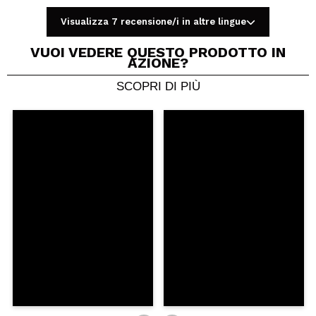
Visualizza 7 recensione/i in altre lingue
VUOI VEDERE QUESTO PRODOTTO IN
AZIONE?
SCOPRI DI PIÙ
Condividi un video o una foto
Il tuo video potrebbe essere il primo. Immaginalo...
Consiglieresti questo acquisto?
Si
No
5/5
INVIA