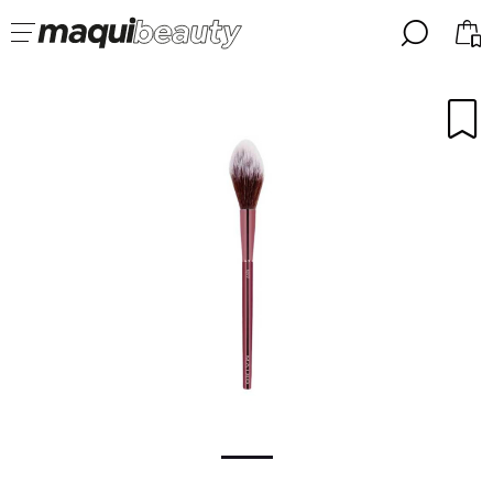
╳
╳
SELEZIONA LA TUA LINGUA
Sono già #maquilover, ho un account
BENVENUTO!
ITALIANO
ESPAÑOL
ENGLISH
FRANCES
ALEMAN
PORTUGUESE
Ha dimenticato la password?
Non ho un account qui