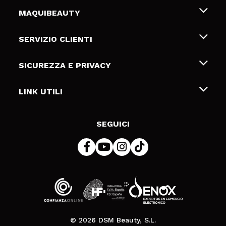
MAQUIBEAUTY
Chi siamo
SERVIZIO CLIENTI
Offerte di lavoro
Spedizioni & Resi
SICUREZZA E PRIVACY
Gift Cards
Recesso / Resi
Termini e condizioni
LINK UTILI
Metodi di pagamamento
Informativa sulla privacy
Contattaci
Politica Cookies
SEGUICI
Risoluzione delle controversie online (ODR)
© 2026 DSM Beauty, S.L.