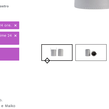
ostro
24 ore.
time 24
o.
l e Maiko