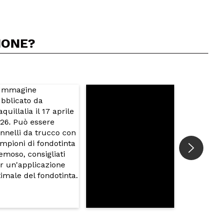
IONE?
5