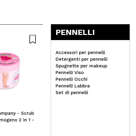
PENNELLI
Accessori per pennelli
Detergenti per pennelli
Spugnette per makeup
Tec
Pennelli Viso
Claresa - Smalto
Mas
Pennelli Occhi
semipermanente Soak off -
Pennelli Labbra
04: Warmin' Fall
Set di pennelli
ompany - Scrub
mogeno 2 in 1 -