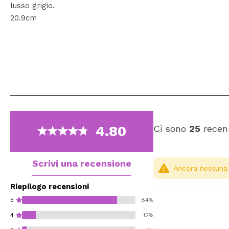
lusso grigio.
20.9cm
4.80
Ci sono
25
recens
Scrivi una recensione
Ancora nessuna r
Riepilogo recensioni
5
84%
4
12%