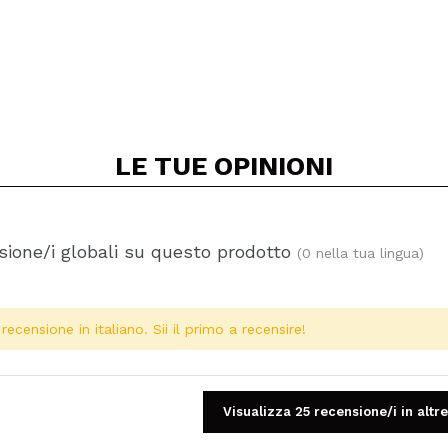
LE TUE
OPINIONI
ione/i globali su questo prodotto
(0 nella tua lingua)
ecensione in italiano. Sii il primo a recensire!
Visualizza 25 recensione/i in altre