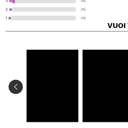
3
4%
2
0%
1
0%
VUOI
Consiglieresti ques
INVI