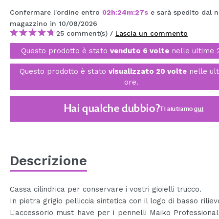
MAQUIFARMA
Confermare l'ordine entro
02
h
:
24
m
:
27
s
e sarà spedito dal n
magazzino
in 10/08/2026
KOREA ZONE
25 comment(s) /
Lascia un commento
TRAVEL SIZE
Questo prodotto è stato
venduto 6 volte
nelle ultime 
NATURE
Questo prodotto è stato
visualizzato 20 volte
nelle ul
ore.
SPECIALE
Hai qualche dubbio?
Ti aiutiamo
qui
OUTLET
SONO TORNATI!
PROSSIMAMENTE
Descrizione
BLOG
Cassa cilindrica per conservare i vostri gioielli trucco.
In pietra grigio pelliccia sintetica con il logo di basso riliev
L'accessorio must have per i pennelli Maiko Professiona