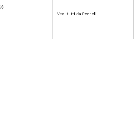
3)
(1)
4,95€
2,
Vedi tutti da Pennelli