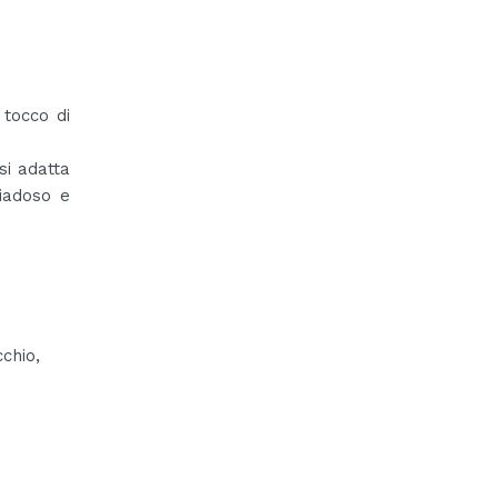
 tocco di
si adatta
giadoso e
chio,