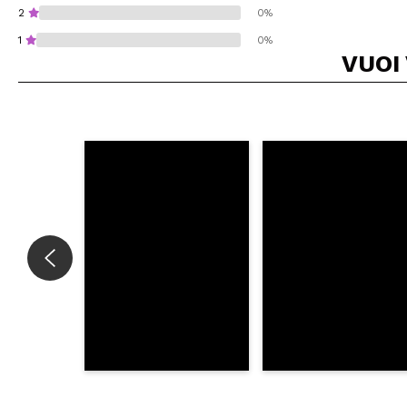
2
0%
1
0%
VUOI
Consiglieresti ques
INVI