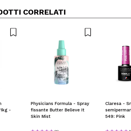
DOTTI CORRELATI
n
Physicians Formula - Spray
Claresa - S
1kg -
fissante Butter Believe It
semiperman
Skin Mist
549: Pink