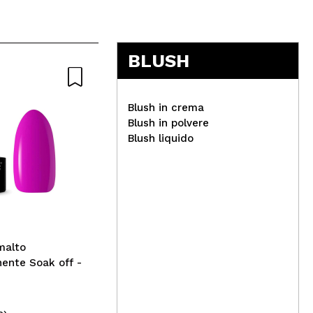
BLUSH
Nat
Blush in crema
Blush in polvere
Blush liquido
Danessa Myricks Beauty -
Colorfix Nudes - Nude 10
Boo
Mom
- L
malto
ente Soak off -