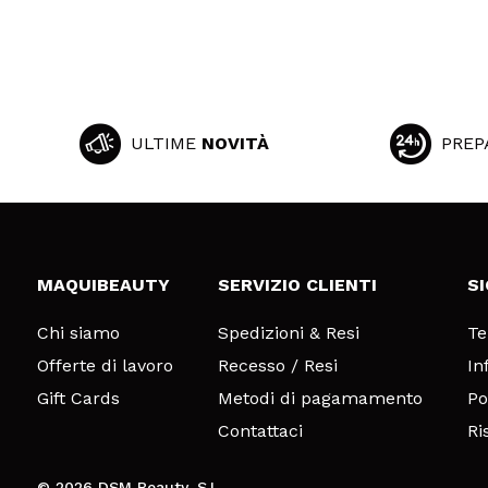
ULTIME
NOVITÀ
PREP
MAQUIBEAUTY
SERVIZIO CLIENTI
S
Chi siamo
Spedizioni & Resi
Te
Offerte di lavoro
Recesso / Resi
In
Gift Cards
Metodi di pagamamento
Po
Contattaci
Ri
© 2026 DSM Beauty, S.L.