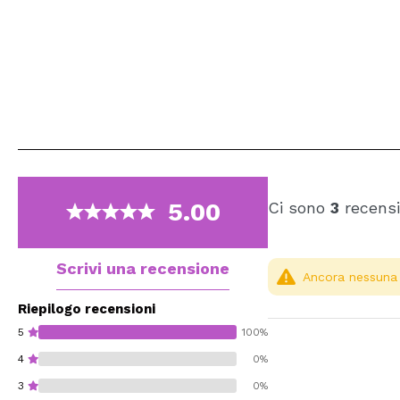
5.00
Ci sono
3
recensi
Scrivi una recensione
Ancora nessuna r
Riepilogo recensioni
5
100%
4
0%
3
0%