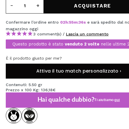
MAQUIFARMA
ACQUISTARE
KOREA ZONE
Confermare l'ordine entro
02
h
:
55
m
:
35
s
e sarà spedito dal n
TRAVEL SIZE
magazzino
oggi
3 comment(s) /
Lascia un commento
NATURE
Questo prodotto è stato
venduto 2 volte
nelle ultime 
È il prodotto giusto per me?
SPECIALE
OUTLET
Attiva il tuo match personalizzato ›
SONO TORNATI!
Contenuti: 5.50 gr
Prezzo x 100 Kg: 136,18€
PROSSIMAMENTE
Hai qualche dubbio?
Ti aiutiamo
qui
BLOG