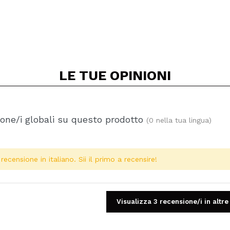
LE TUE
OPINIONI
one/i globali su questo prodotto
(0 nella tua lingua)
ecensione in italiano. Sii il primo a recensire!
Visualizza 3 recensione/i in altre