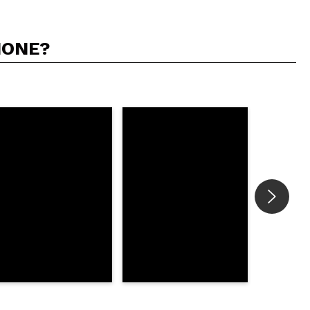
IONE?
5