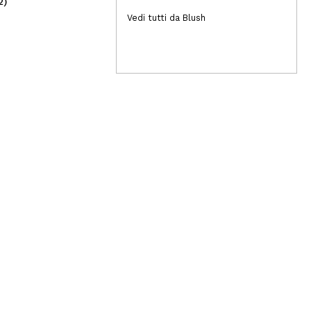
2)
(1)
28,50€
18
Vedi tutti da Blush