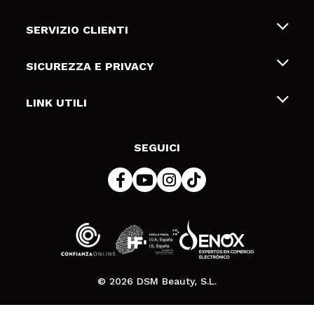
Chi siamo
SERVIZIO CLIENTI
Offerte di lavoro
Spedizioni & Resi
SICUREZZA E PRIVACY
Gift Cards
Recesso / Resi
Termini e condizioni
LINK UTILI
Metodi di pagamamento
Informativa sulla privacy
Contattaci
Politica Cookies
SEGUICI
Risoluzione delle controversie online (ODR)
© 2026 DSM Beauty, S.L.