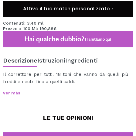
Attiva il tuo match personalizzato ›
Contenuti: 3.40 ml
Prezzo x 100 Ml: 190,88€
Hai qualche dubbio?
Ti aiutiamo
qui
Descrizione
Istruzioni
Ingredienti
Il correttore per tutti. 18 toni che vanno da quelli più
freddi e neutri fino a quelli caldi.
Un correttore dalla coprenza leggera, ma ottima per
ver más
coprire le imperfezioni, si adatta al tono della pelle e
contrasta le occhiaie, con un finish matt che non mette
in evidenzia le linee d'espressione o i pori. A lunga
LE TUE
OPINIONI
durata con intensi pigmenti che si possono utilizzare
anche per realizzare il contouring e dare definizione.
Il suo applicatore permette un'applicazione delicata.