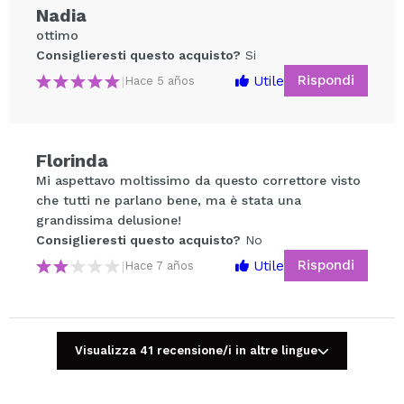
Nadia
ottimo
Consiglieresti questo acquisto?
Si
Rispondi
Utile
|
Hace 5 años
Florinda
Mi aspettavo moltissimo da questo correttore visto
Condividi un video o una foto
che tutti ne parlano bene, ma è stata una
Il tuo video potrebbe essere il primo. Immaginalo...
grandissima delusione!
Consiglieresti questo acquisto?
No
Consiglieresti questo acquisto?
Si
No
Rispondi
Utile
|
Hace 7 años
5/5
INVIA
Visualizza 41 recensione/i in altre lingue