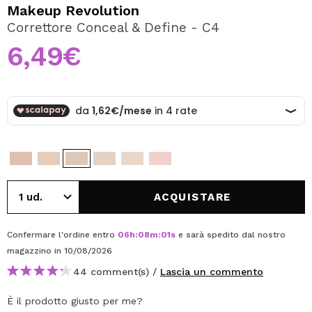
VOGLIO REGISTRARMI
Makeup Revolution
Correttore Conceal & Define - C4
Creando un account su Maquibeauty.it potrai fare i tuoi
acquisti velocemente, controllare lo stato dei tuoi ordini e
6,49€
consultare le tue operazioni precedenti.
CREARE UN ACCOUNT
ACQUISTARE
Confermare l'ordine entro
06
h
:
08
m
:
01
s
e sarà spedito dal nostro
magazzino
in 10/08/2026
44 comment(s) /
Lascia un commento
È il prodotto giusto per me?