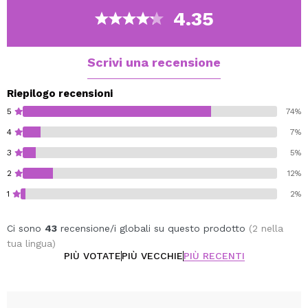
4.35
Vegan Cruelty Free.
Scrivi una recensione
Riepilogo recensioni
5
74%
4
7%
3
5%
2
12%
1
2%
Ci sono
43
recensione/i globali su questo prodotto
(2 nella
tua lingua)
PIÙ VOTATE
PIÙ VECCHIE
PIÙ RECENTI