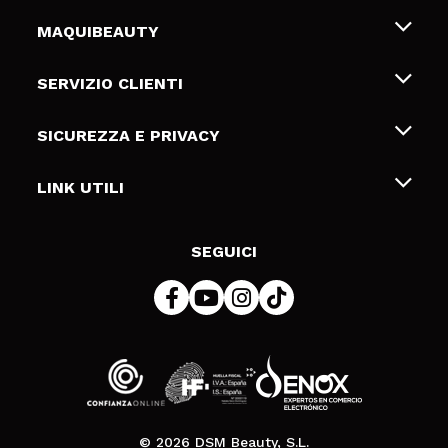
MAQUIBEAUTY
Chi siamo
SERVIZIO CLIENTI
Offerte di lavoro
Spedizioni & Resi
SICUREZZA E PRIVACY
Gift Cards
Recesso / Resi
Termini e condizioni
LINK UTILI
Metodi di pagamamento
Informativa sulla privacy
Contattaci
Politica Cookies
SEGUICI
Risoluzione delle controversie online (ODR)
© 2026 DSM Beauty, S.L.