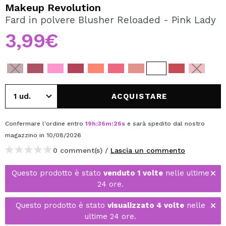
VOGLIO REGISTRARMI
Makeup Revolution
Fard in polvere Blusher Reloaded - Pink Lady
Creando un account su Maquibeauty.it potrai fare i tuoi
acquisti velocemente, controllare lo stato dei tuoi ordini e
3,99€
consultare le tue operazioni precedenti.
CREARE UN ACCOUNT
ACQUISTARE
Confermare l'ordine entro
19
h
:
36
m
:
26
s
e sarà spedito dal nostro
magazzino
in 10/08/2026
0 comment(s) /
Lascia un commento
Questo prodotto è stato
venduto 1 volte
nelle ultime
24 ore.
Questo prodotto è stato
visualizzato 4 volte
nelle
ultime 24 ore.