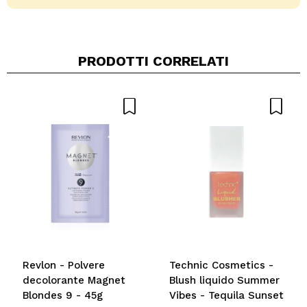
PRODOTTI CORRELATI
Condividi un video o una foto
Il tuo video potrebbe essere il primo. Immaginalo...
Consiglieresti questo acquisto?
Si
No
5/5
INVIA
Revlon - Polvere
Technic Cosmetics -
decolorante Magnet
Blush liquido Summer
Blondes 9 - 45g
Vibes - Tequila Sunset