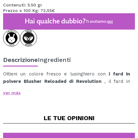
Contenuti: 5.50 gr
Prezzo x 100 Kg: 72,55€
Hai qualche dubbio?
Ti aiutiamo
qui
Descrizione
Ingredienti
Ottieni un colore fresco e lusinghiero con
i fard in
polvere Blusher Reloaded di Revolution
, il fard in
polvere senza talco studiato per donare al viso un
ver más
tocco di colore naturale e duraturo.
La sua formula dalla texture setosa offre una finitura
opaca e morbida con un elegante effetto sfumato e
LE TUE
OPINIONI
aerografato.
Grazie alla sua eccellente capacità di sfumabilità, si
integra perfettamente nella pelle per un risultato