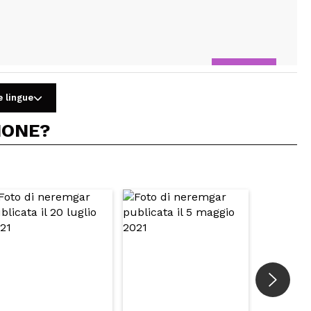
Rispondi
Utile
e lingue
IONE?
ca molto bene, è morbido e non tira. Non è super
Rispondi
Utile
Rispondi
Utile