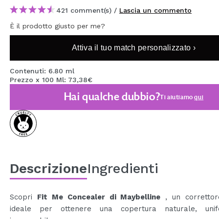
MAQUIFARMA
421 comment(s) /
Lascia un commento
È il prodotto giusto per me?
KOREA ZONE
TRAVEL SIZE
Attiva il tuo match personalizzato ›
NATURE
Contenuti: 6.80 ml
Prezzo x 100 Ml: 73,38€
Hai qualche dubbio?
Ti aiutiamo
qui
SPECIALE
OUTLET
SONO TORNATI!
PROSSIMAMENTE
Descrizione
Ingredienti
BLOG
Scopri
Fit Me Concealer di Maybelline
, un correttore
ideale per ottenere una copertura naturale, uni