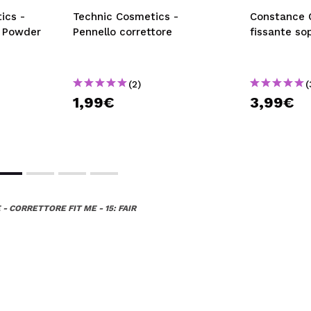
elli
ics -
Technic Cosmetics -
Constance C
s Powder
Pennello correttore
fissante sop
uesto acquisto?
Si
ce 10 años
(2)
(
1,99€
3,99€
 ha non è male...xò non dura tantissimo e la coprenza è media
uesto acquisto?
Si
ce 10 años
- CORRETTORE FIT ME - 15: FAIR