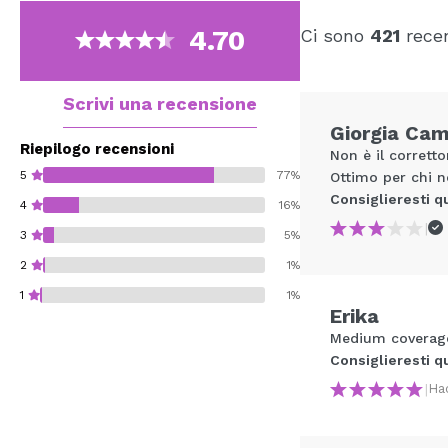
4.70
Ci sono
421
recen
Scrivi una recensione
Giorgia Ca
Riepilogo recensioni
Non è il corretto
5
77%
Ottimo per chi n
Consiglieresti q
4
16%
|
3
5%
2
1%
1
1%
Erika
Medium coverage,
Consiglieresti q
|
Ha
Consiglieresti ques