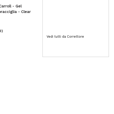
arroll - Gel
racciglia - Clear
Rispondi
Utile
3)
(3)
9,00€
17
Vedi tutti da Correttore
Rispondi
Utile