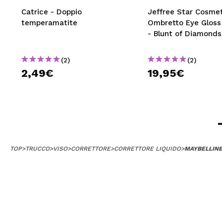
Monica Stor
Catrice - Doppio
Jeffree Star Cosmet
This is the TOP
temperamatite
Ombretto Eye Glos
Consiglieresti q
- Blunt of Diamonds
|
Ha
(2)
(2)
2,49€
19,95€
Fabiola
per il prezzo ke
Consiglieresti q
|
Ha
TOP
>
TRUCCO
>
VISO
>
CORRETTORE
>
CORRETTORE LIQUIDO
>
MAYBELLINE 