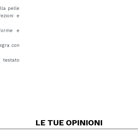
lla pelle
ezioni e
iforme e
tegra con
 testato
LE TUE
OPINIONI