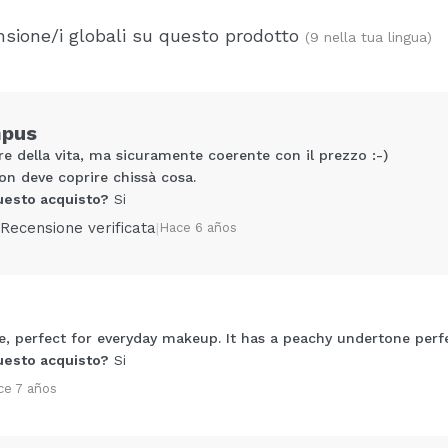
sione/i globali su questo prodotto
(9 nella tua lingua)
mpus
re della vita, ma sicuramente coerente con il prezzo :-)
on deve coprire chissà cosa.
uesto acquisto?
Si
Recensione verificata
|
Hace 6 años
Condividi un video o una foto
 perfect for everyday makeup. It has a peachy undertone perfect
Il tuo video potrebbe essere il primo. Immaginalo...
uesto acquisto?
Si
ce 7 años
5/
to acquisto?
Si
No