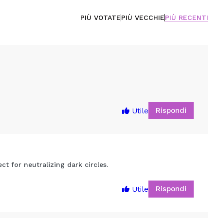
PIÙ VOTATE
PIÙ VECCHIE
PIÙ RECENTI
Rispondi
Utile
 for neutralizing dark circles.
Rispondi
Utile
5