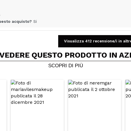
A
e
uesto acquisto?
Si
ce 7 años
Visualizza 412 recensione/i in altr
 VEDERE QUESTO PRODOTTO IN AZ
ri migliori che abbia provato. Per chi ha la pelle secca si appli
SCOPRI DI PIÙ
un trucco naturale è perfetto.
uesto acquisto?
Si
ce 8 años
uesto acquisto?
Si
ce 8 años