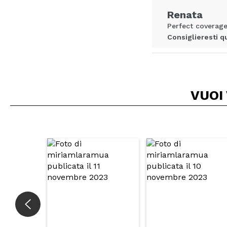
INVI
Renata
Perfect coverag
Consiglieresti q
|
Ha
VUOI
Debora
Uno dei corretto
coprente ma per 
Consiglieresti q
|
Ha
a
buono
Consiglieresti q
|
Ha