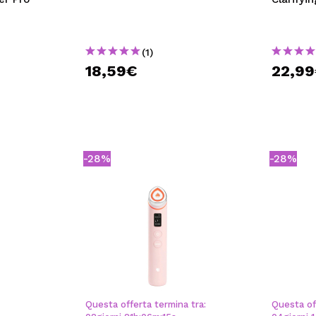
(1)
18,59€
22,9
-28%
-28%
Questa offerta termina tra:
Questa of