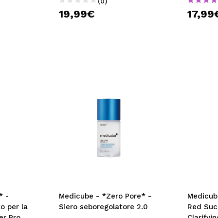
(0)
19,99€
17,99
* -
Medicube - *Zero Pore* -
Medicub
o per la
Siero seboregolatore 2.0
Red Suc
er Pro
Clarifyin