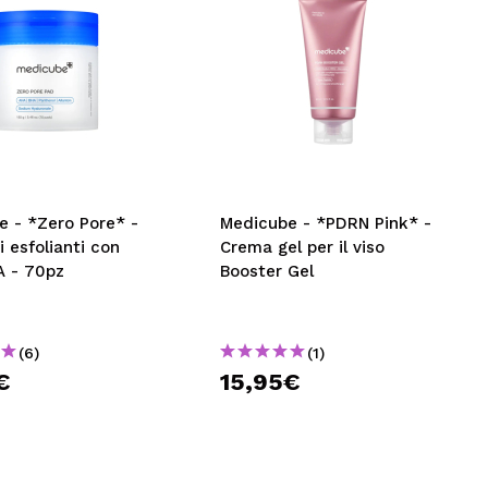
e - *Zero Pore* -
Medicube - *PDRN Pink* -
i esfolianti con
Crema gel per il viso
 - 70pz
Booster Gel
(6)
(1)
€
15,95€