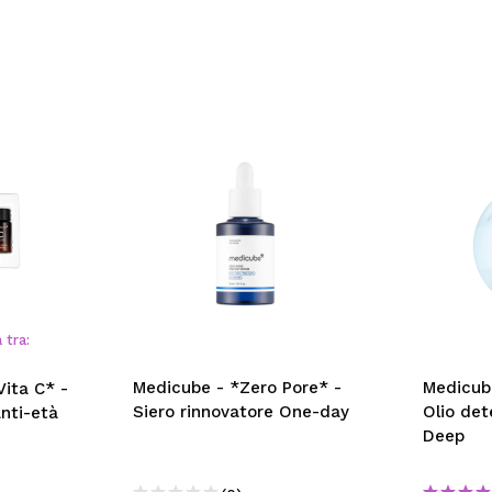
 tra:
Medicube - *Zero Pore* -
Medicub
ita C* -
Siero rinnovatore One-day
Olio de
anti-età
Deep