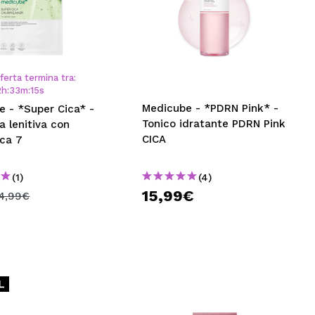
ferta termina tra:
2
h
:
33
m
:
14
s
Medicube - *PDRN Pink* -
e - *Super Cica* -
Tonico idratante PDRN Pink
 lenitiva con
CICA
ica 7
(1)
(4)
15,99€
4,99€