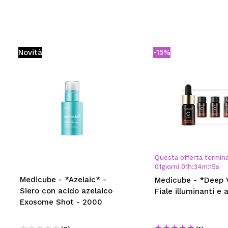
Novità
-15%
Questa offerta termina
01
giorni
01
h
:
34
m
:
15
s
Medicube - *Azelaic* -
Medicube - *Deep V
Siero con acido azelaico
Fiale illuminanti e 
Exosome Shot - 2000