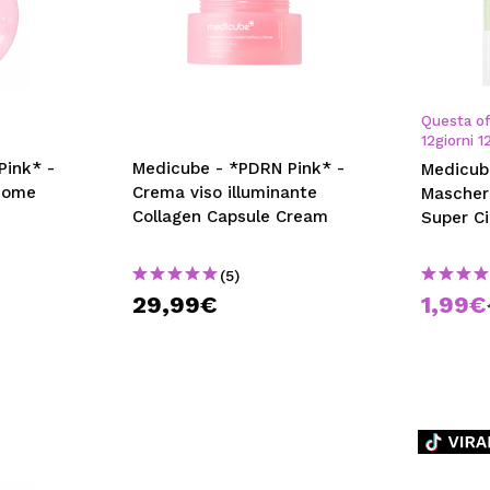
Questa of
12
giorni
1
Pink* -
Medicube - *PDRN Pink* -
Medicub
osome
Crema viso illuminante
Maschera
Collagen Capsule Cream
Super C
(5)
29,99€
1,99€