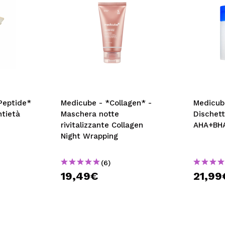
Peptide*
Medicube - *Collagen* -
Medicub
ntietà
Maschera notte
Dischett
rivitalizzante Collagen
AHA+BHA
Night Wrapping
(6)
19,49€
21,99