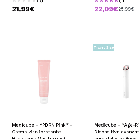
(0)
(1)
21,99€
22,09€
25,99€
Travel Size
Medicube - *PDRN Pink* -
Medicube - *Age-R
Crema viso idratante
Dispositivo avanzat
Hyaluronic Moisturizing
cura del viso Boost