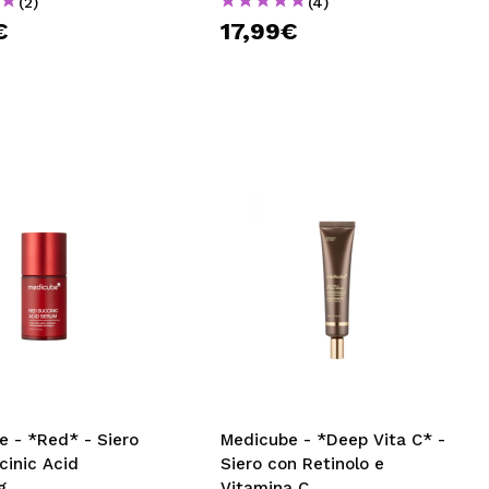
(2)
(4)
€
17,99€
e - *Red* - Siero
Medicube - *Deep Vita C* -
cinic Acid
Siero con Retinolo e
g
Vitamina C