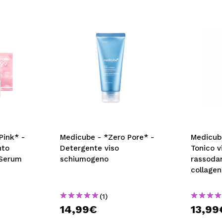
Pink* -
Medicube - *Zero Pore* -
Medicub
nto
Detergente viso
Tonico v
 Serum
schiumogeno
rassodan
collage
(1)
14,99€
13,99