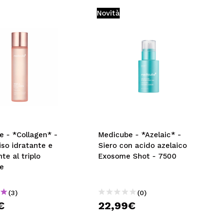
Novità
e - *Collagen* -
Medicube - *Azelaic* -
iso idratante e
Siero con acido azelaico
te al triplo
Exosome Shot - 7500
ne
(3)
(0)
€
22,99€