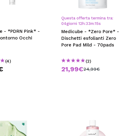
CREARE UN ACCOUNT
Questa offerta termina tra:
04
giorni
12
h
:
33
m
:
14
s
e - *PDRN Pink* -
Medicube - *Zero Pore* -
ontorno Occhi
Dischetti esfolianti Zero
Pore Pad Mild - 70pads
(4)
(2)
€
21,99€
24,99€