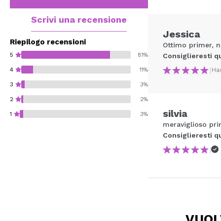
Scrivi una recensione
Jessica
Riepilogo recensioni
Ottimo primer, n
5
81%
Consiglieresti q
|
Ha
4
11%
3
3%
2
2%
silvia
1
3%
meraviglioso pr
Consiglieresti q
|
Consiglieresti ques
INVI
VUOI