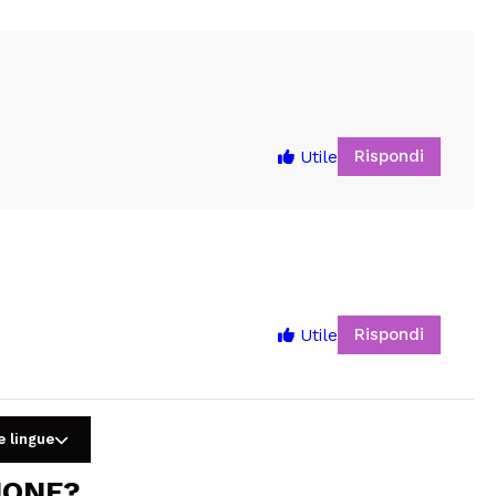
Rispondi
Utile
Rispondi
Utile
5
e lingue
IONE?