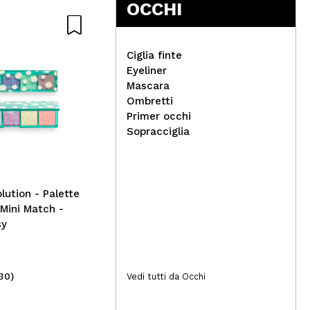
OCCHI
Ciglia finte
Eyeliner
Mascara
Ombretti
Dan
Primer occhi
Revolution Skincare - *Jake
Col
Sopracciglia
Jamie x Slush Puppie* -
Fascia per capelli Head
lution - Palette
 Mini Match -
sy
30)
(1)
Vedi tutti da Occhi
7,99€
28