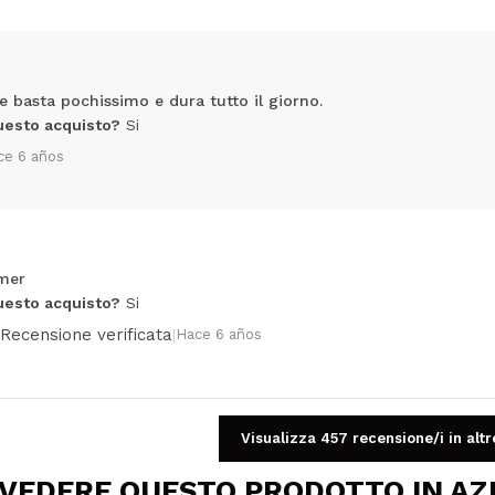
e basta pochissimo e dura tutto il giorno.
uesto acquisto?
Si
ce 6 años
imer
Condividi un video o una foto
uesto acquisto?
Si
Il tuo video potrebbe essere il primo. Immaginalo...
Recensione verificata
|
Hace 6 años
5/
to acquisto?
Si
No
A
Visualizza 457 recensione/i in altr
 VEDERE QUESTO PRODOTTO IN AZ