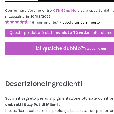
MAQUIFARMA
Confermare l'ordine entro
07
h
:
52
m
:
14
s
e sarà spedito dal n
KOREA ZONE
magazzino
in 10/08/2026
461 comment(s) /
Lascia un commento
TRAVEL SIZE
Questo prodotto è stato
venduto 72 volte
nelle ultime 
NATURE
Hai qualche dubbio?
Ti aiutiamo
qui
SPECIALE
OUTLET
SONO TORNATI!
PROSSIMAMENTE
Descrizione
Ingredienti
BLOG
Scopri il segreto per una pigmentazione ottimale con il
pr
ombretti Stay Put di Milani
.
Intensifica il colore e ne prolunga la durata, un primer 