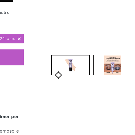
ostro
24 ore.
imer per
cremoso e