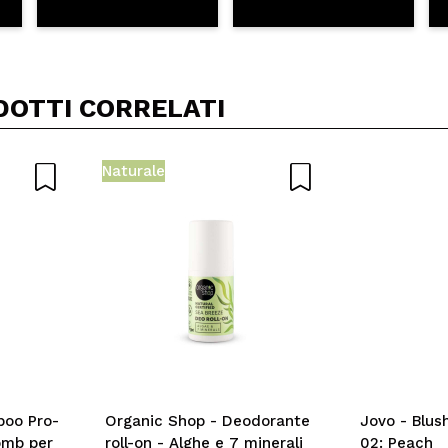
DOTTI CORRELATI
Naturale
poo Pro-
Organic Shop - Deodorante
Jovo - Blush
omb per
roll-on - Alghe e 7 minerali
02: Peach