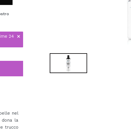
ostro
time 24
pelle nel
 dona la
ve trucco