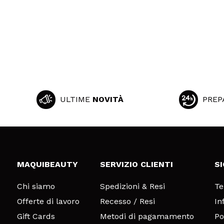
ULTIME
NOVITÀ
PREP
MAQUIBEAUTY
SERVIZIO CLIENTI
S
Chi siamo
Spedizioni & Resi
Te
Offerte di lavoro
Recesso / Resi
In
Gift Cards
Metodi di pagamamento
Po