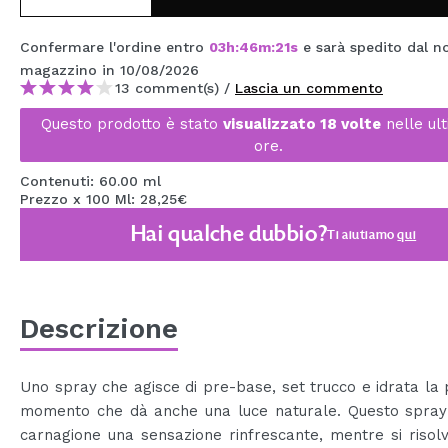
MAQUIFARMA
Confermare l'ordine entro
03
h
:
46
m
:
21
s
e sarà spedito dal n
KOREA ZONE
magazzino
in 10/08/2026
13 comment(s) /
Lascia un commento
TRAVEL SIZE
Questo prodotto è stato
visualizzato 18 volte
nelle ul
NATURE
ore.
Contenuti: 60.00 ml
Prezzo x 100 Ml: 28,25€
SPECIALE
Hai qualche dubbio?
Ti aiutiamo
qui
OUTLET
SONO TORNATI!
PROSSIMAMENTE
Descrizione
BLOG
Uno spray che agisce di pre-base, set trucco e idrata la 
momento che dà anche una luce naturale. Questo spray
carnagione una sensazione rinfrescante, mentre si risol