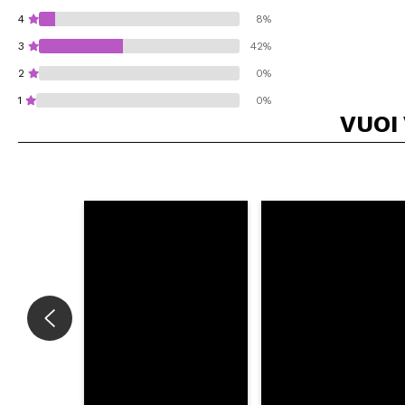
4
8%
3
42%
2
0%
1
0%
VUOI
Consiglieresti ques
INVI