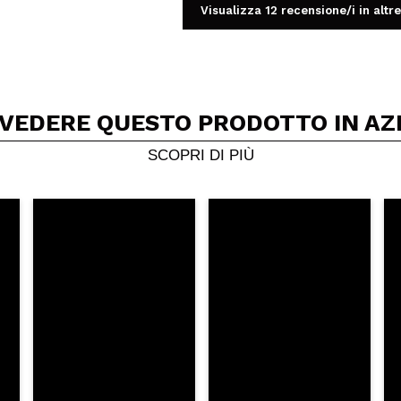
Visualizza 12 recensione/i in altre
 VEDERE QUESTO PRODOTTO IN AZ
Condividi un video o una foto
Il tuo video potrebbe essere il primo. Immaginalo...
SCOPRI DI PIÙ
5/
to acquisto?
Si
No
A