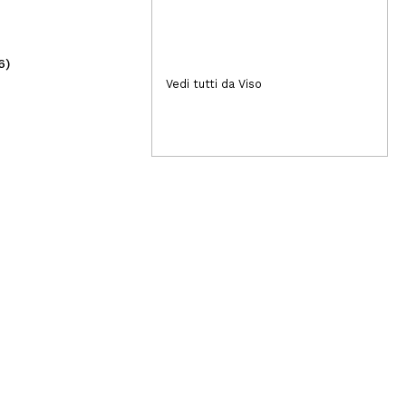
6)
(7)
5,49€
2
Vedi tutti da Viso