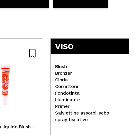
VISO
Blush
Bronzer
Cipria
Correttore
Revolution - Fard in mousse
Fondotinta
- Grapefruit Coral
Illuminante
SVR
Primer
idr
Salviettine assorbi-sebo
eff
spray fissativo
Hyd
 liquido Blush -