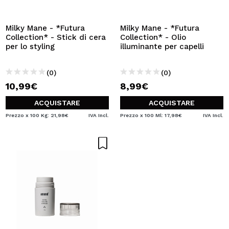
VOGLIO REGISTRARMI
Creando un account su Maquibeauty.it potrai fare i tuoi
Milky Mane - *Futura
Milky Mane - *Futura
acquisti velocemente, controllare lo stato dei tuoi ordini e
Collection* - Stick di cera
Collection* - Olio
consultare le tue operazioni precedenti.
per lo styling
illuminante per capelli
(0)
(0)
CREARE UN ACCOUNT
10,99€
8,99€
ACQUISTARE
ACQUISTARE
Prezzo x 100 Kg: 21,98€
IVA Incl.
Prezzo x 100 Ml: 17,98€
IVA Incl.