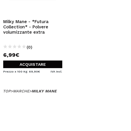
Milky Mane - *Futura
Collection* - Polvere
volumizzante extra
(0)
6,99€
ACQUISTARE
Prezzo x 100 Kg: 69,90€
IVA Incl.
TOP
>
MARCHE
>
MILKY MANE