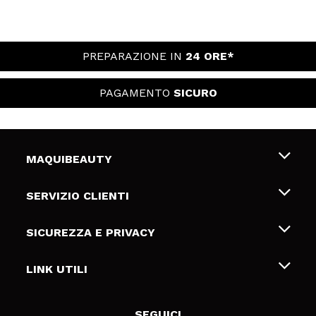
PREPARAZIONE IN
24 ORE*
PAGAMENTO
SICURO
MAQUIBEAUTY
Chi siamo
SERVIZIO CLIENTI
Offerte di lavoro
Spedizioni & Resi
SICUREZZA E PRIVACY
Gift Cards
Recesso / Resi
Termini e condizioni
LINK UTILI
Metodi di pagamamento
Informativa sulla privacy
Contattaci
Politica Cookies
SEGUICI