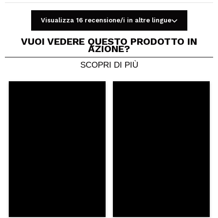
Visualizza 16 recensione/i in altre lingue
VUOI VEDERE QUESTO PRODOTTO IN
AZIONE?
SCOPRI DI PIÙ
Condividi un video o una foto
Il tuo video potrebbe essere il primo. Immaginalo...
Consiglieresti questo acquisto?
Si
No
5/5
INVIA