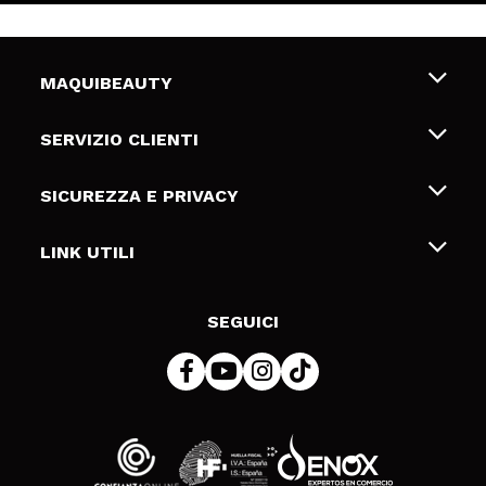
MAQUIBEAUTY
Chi siamo
SERVIZIO CLIENTI
Offerte di lavoro
Spedizioni & Resi
SICUREZZA E PRIVACY
Gift Cards
Recesso / Resi
Termini e condizioni
LINK UTILI
Metodi di pagamamento
Informativa sulla privacy
Contattaci
Politica Cookies
SEGUICI
Risoluzione delle controversie online (ODR)