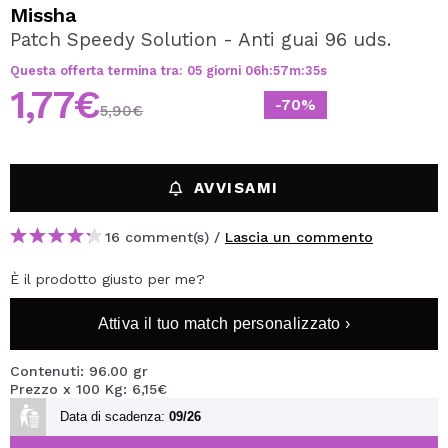
VOGLIO REGISTRARMI
Missha
Patch Speedy Solution - Anti guai 96 uds.
Creando un account su Maquibeauty.it potrai fare i tuoi
acquisti velocemente, controllare lo stato dei tuoi ordini e
Questa offerta termina tra:
05
giorni
06
h
:
57
m
:
35
s
consultare le tue operazioni precedenti.
1,77€
-70%
5,90€
CREARE UN ACCOUNT
AVVISAMI
16 comment(s) /
Lascia un commento
È il prodotto giusto per me?
Attiva il tuo match personalizzato ›
Contenuti: 96.00 gr
Prezzo x 100 Kg: 6,15€
Data di scadenza:
09/26