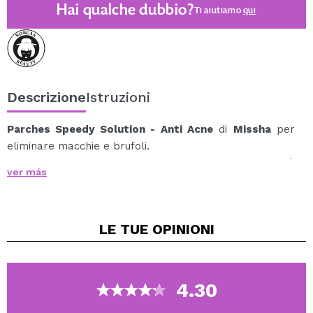
Hai qualche dubbio?
Ti aiutiamo
qui
Descrizione
Istruzioni
Parches Speedy Solution - Anti Acne
di
Missha
per
eliminare macchie e brufoli.
Con acido salicilico che oltre ad essere antisettico, è
ver más
efficace per lenire la pelle e olio di tea tree che rilassa
la pelle mantenendola pulita e sana.
Contiene anche olio d'uva e acido ialuronico.
LE TUE
OPINIONI
Patch trasparente e discreto facile da applicare e
rimuovere.
4.30