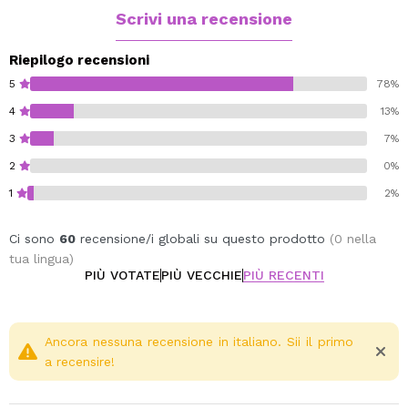
qualsiasi imperfezione grazie alla sua eccellente
Scrivi una recensione
copertura.
La sua applicazione idratante con la sua texture
Riepilogo recensioni
acquosa raggiunge un risultato setoso mentre idrata e
5
78%
nutre la pelle.
4
13%
3
7%
2
0%
1
2%
Ci sono
60
recensione/i globali su questo prodotto
(0 nella
tua lingua)
PIÙ VOTATE
PIÙ VECCHIE
PIÙ RECENTI
Ancora nessuna recensione in italiano. Sii il primo
a recensire!