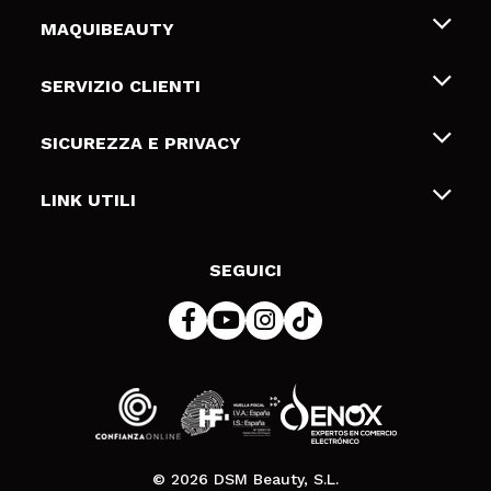
MAQUIBEAUTY
Chi siamo
SERVIZIO CLIENTI
Offerte di lavoro
Spedizioni & Resi
SICUREZZA E PRIVACY
Gift Cards
Recesso / Resi
Termini e condizioni
LINK UTILI
Metodi di pagamamento
Informativa sulla privacy
Contattaci
Politica Cookies
SEGUICI
Risoluzione delle controversie online (ODR)
© 2026 DSM Beauty, S.L.