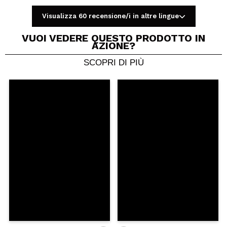
Visualizza 60 recensione/i in altre lingue
VUOI VEDERE QUESTO PRODOTTO IN
AZIONE?
SCOPRI DI PIÙ
Condividi un video o una foto
Il tuo video potrebbe essere il primo. Immaginalo...
Consiglieresti questo acquisto?
Si
No
5/5
INVIA