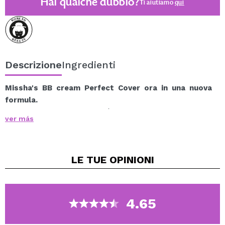
Hai qualche dubbio?
Ti aiutiamo
qui
Descrizione
Ingredienti
Missha's
BB cream Perfect Cover
ora in una nuova
formula.
Questa BB Cream 3 in 1 è una crema per il trucco
ver más
multifunzionale che contiene protezione solare SPF42
PA+++ e funzioni antirughe e antimacchia, semplificando
la cura del viso e le routine di trucco.
LE TUE
OPINIONI
Contiene estratti di rosmarino e camomilla che hanno
un effetto calmante, Gatuline RC con effetti sulla
capacità rigenerativa della pelle (estratto da gemme di
faggio), e ceramidi e acido ialuronico che idratano in
4.65
profondità.
Lascia la tua pelle pulita e naturale, nascondendo