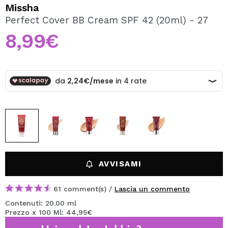
VOGLIO REGISTRARMI
Missha
Perfect Cover BB Cream SPF 42 (20ml) - 27
Creando un account su Maquibeauty.it potrai fare i tuoi
acquisti velocemente, controllare lo stato dei tuoi ordini e
8,99€
consultare le tue operazioni precedenti.
CREARE UN ACCOUNT
AVVISAMI
61 comment(s) /
Lascia un commento
Contenuti: 20.00 ml
Prezzo x 100 Ml: 44,95€