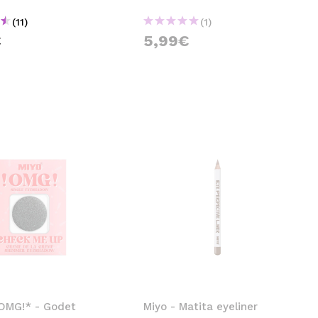
(11)
(1)
€
5,99€
*OMG!* - Godet
Miyo - Matita eyeliner