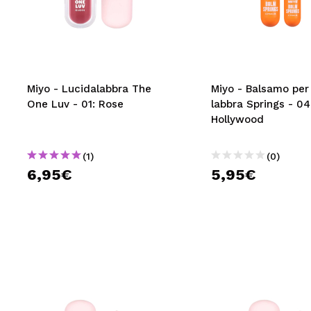
MAQUIFARMA
KOREA ZONE
TRAVEL SIZE
Miyo - Lucidalabbra The
Miyo - Balsamo per 
NATURE
One Luv - 01: Rose
labbra Springs - 04
Hollywood
SPECIALE
(1)
(0)
OUTLET
6,95€
5,95€
SONO TORNATI!
PROSSIMAMENTE
BLOG