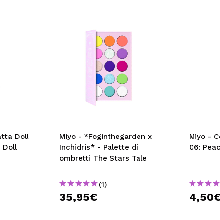
tta Doll
Miyo - *Foginthegarden x
Miyo - C
 Doll
Inchidris* - Palette di
06: Pea
ombretti The Stars Tale
(1)
35,95€
4,50