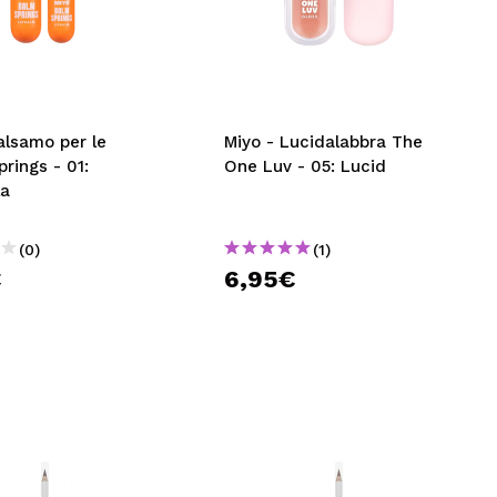
CREARE UN ACCOUNT
alsamo per le
Miyo - Lucidalabbra The
prings - 01:
One Luv - 05: Lucid
la
(0)
(1)
€
6,95€