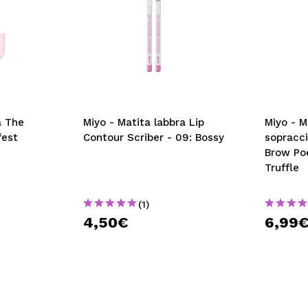
a The
Miyo - Matita labbra Lip
Miyo - M
fest
Contour Scriber - 09: Bossy
sopracci
Brow Poe
Truffle
(1)
4,50€
6,99