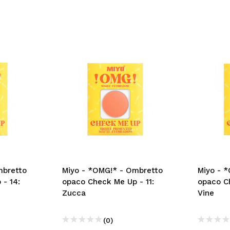
mbretto
Miyo - *OMG!* - Ombretto
Miyo - 
- 14:
opaco Check Me Up - 11:
opaco C
Zucca
Vine
(0)