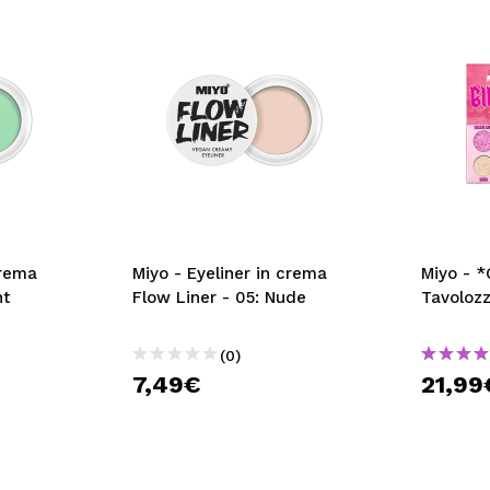
crema
Miyo - Eyeliner in crema
Miyo - *
nt
Flow Liner - 05: Nude
Tavoloz
(0)
7,49€
21,99