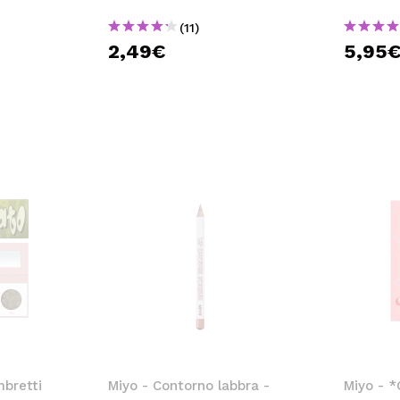
(11)
2,49€
5,95
mbretti
Miyo - Contorno labbra -
Miyo - 