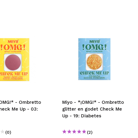
*OMG!* - Ombretto
Miyo - *¡OMG!* - Ombretto
heck Me Up - 03:
glitter en godet Check Me
Up - 19: Diabetes
(0)
(2)