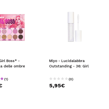
Girl Boss* -
Miyo - Lucidalabbra
za delle ombre
Outstanding - 36: Girl
(1)
(0)
€
5,95€