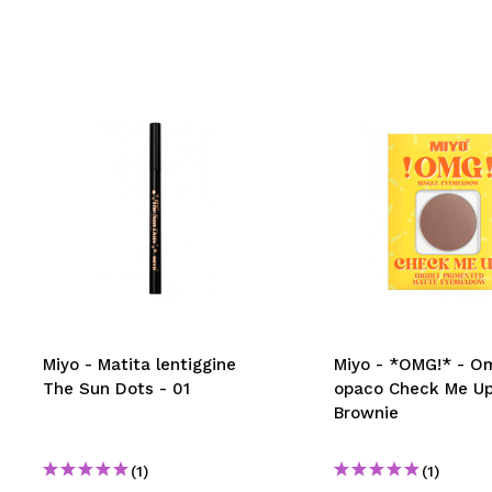
Miyo - Matita lentiggine
Miyo - *OMG!* - O
The Sun Dots - 01
opaco Check Me Up 
Brownie
(1)
(1)