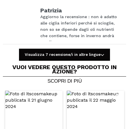
Consiglieresti questo acquisto?
Si
No
Patrizia
5/5
Aggiorno la recensione : non è adatto
alle ciglia inferiori perché si scioglie,
INVIA
non so se dipende dagli oli nutrienti
che contiene, forse in inverno andrà
meglio
Consiglieresti questo acquisto?
Si
Visualizza 7 recensione/i in altre lingue
Hace
Rispondi
Recensione
|
|
6
VUOI VEDERE QUESTO PRODOTTO IN
Utile
AZIONE?
verificata
años
SCOPRI DI PIÙ