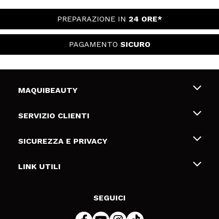
PREPARAZIONE IN
24 ORE*
PAGAMENTO
SICURO
MAQUIBEAUTY
Chi siamo
SERVIZIO CLIENTI
Offerte di lavoro
Spedizioni & Resi
SICUREZZA E PRIVACY
Gift Cards
Recesso / Resi
Termini e condizioni
LINK UTILI
Metodi di pagamamento
Informativa sulla privacy
Contattaci
Politica Cookies
SEGUICI
Risoluzione delle controversie online (ODR)