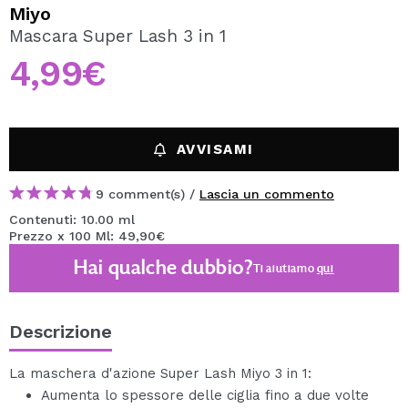
VOGLIO REGISTRARMI
Miyo
Mascara Super Lash 3 in 1
Creando un account su Maquibeauty.it potrai fare i tuoi
acquisti velocemente, controllare lo stato dei tuoi ordini e
4,99€
consultare le tue operazioni precedenti.
CREARE UN ACCOUNT
AVVISAMI
9 comment(s) /
Lascia un commento
Contenuti: 10.00 ml
Prezzo x 100 Ml: 49,90€
Hai qualche dubbio?
Ti aiutiamo
qui
Descrizione
La maschera d'azione Super Lash Miyo 3 in 1:
Aumenta lo spessore delle ciglia fino a due volte