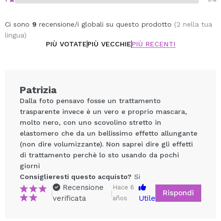
Ci sono
9
recensione/i globali su questo prodotto
(2 nella tua
lingua)
PIÙ VOTATE
PIÙ VECCHIE
PIÙ RECENTI
Patrizia
Dalla foto pensavo fosse un trattamento
trasparente invece è un vero e proprio mascara,
molto nero, con uno scovolino stretto in
elastomero che da un bellissimo effetto allungante
(non dire volumizzante). Non saprei dire gli effetti
di trattamento perchè lo sto usando da pochi
giorni
Consiglieresti questo acquisto?
Si
Condividi un video o una foto
Recensione
Hace 6
Rispondi
|
|
Il tuo video potrebbe essere il primo. Immaginalo...
verificata
Utile
años