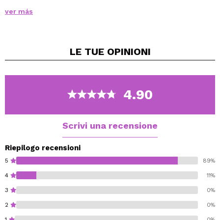
Li separa con cura grazie alla sua precisa
ver más
spazzola in silicone e senza formare grumi
Abbi cura e rinforza le tue ciglia con il loro
contenuto di vitamine e oli nutrienti
LE TUE
OPINIONI
4.90
Scrivi una recensione
Riepilogo recensioni
5
89%
4
11%
3
0%
2
0%
1
0%