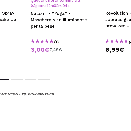
Questa offerta termina tra:
03
giorni
12
h
:
02
m
:
04
s
- Spray
Revolution 
Nacomi - *Yoga* -
Wake Up
sopraccigli
Maschera viso illuminante
Brow Pen -
per la pelle
(1)
(
3,00€
6,99€
7,49€
 ME NEON - 20: PINK PANTHER