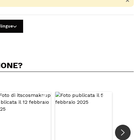
 lingue
IONE?
5