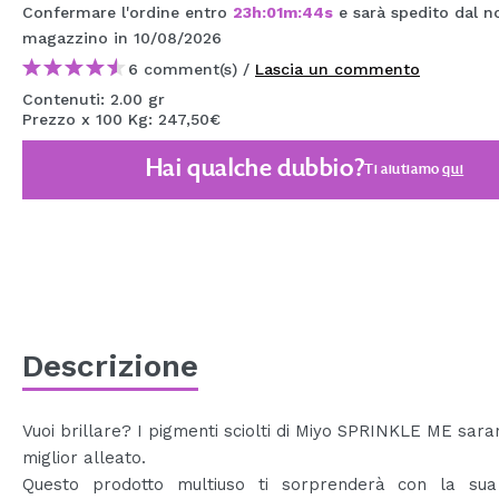
Confermare l'ordine entro
23
h
:
01
m
:
44
s
e sarà spedito dal n
MAQUIFARMA
magazzino
in 10/08/2026
KOREA ZONE
6 comment(s) /
Lascia un commento
Contenuti: 2.00 gr
TRAVEL SIZE
Prezzo x 100 Kg: 247,50€
NATURE
Hai qualche dubbio?
Ti aiutiamo
qui
SPECIALE
OUTLET
SONO TORNATI!
PROSSIMAMENTE
Descrizione
BLOG
Vuoi brillare? I pigmenti sciolti di Miyo SPRINKLE ME saran
miglior alleato.
Questo prodotto multiuso ti sorprenderà con la sua