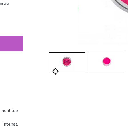
ostro
no il tuo
 intensa