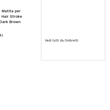
intensiva Animated Face
Mask Series - Pinguino
- Matita per
a Hair Stroke
 Dark Brown
4)
(2)
1,50€
Vedi tutti da Ombretti
9,