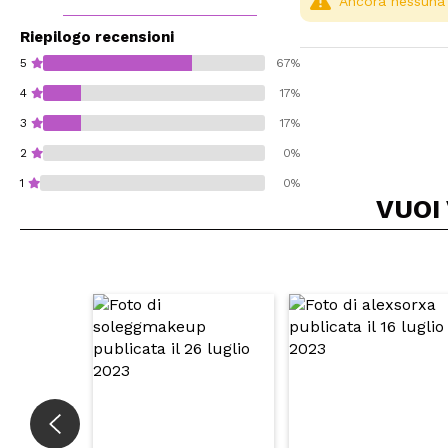
Ancora nessuna r
Riepilogo recensioni
5
67%
4
17%
3
17%
2
0%
1
0%
VUOI
Consiglieresti ques
INVI