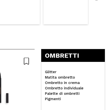
OMBRETTI
Nat
Glitter
Matita ombretto
Ombretto in crema
Ombretto individuale
Pla
Palette di ombretti
com
Pigmenti
IDC Institute - Maschera
per il viso con nutrizione