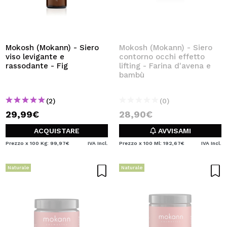
Mokosh (Mokann) - Siero
Mokosh (Mokann) - Siero
viso levigante e
contorno occhi effetto
rassodante - Fig
lifting - Farina d'avena e
bambù
(2)
(0)
29,99€
28,90€
ACQUISTARE
AVVISAMI
Prezzo x 100 Kg: 99,97€
IVA Incl.
Prezzo x 100 Ml: 192,67€
IVA Incl.
Naturale
Naturale