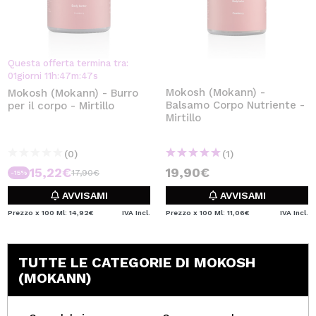
Questa offerta termina tra:
01
giorni
11
h
:
47
m
:
46
s
Mokosh (Mokann) -
Mokosh (Mokann) - Burro
Balsamo Corpo Nutriente -
per il corpo - Mirtillo
Mirtillo
(0)
(1)
15,22€
19,90€
17,90€
-15%
AVVISAMI
AVVISAMI
Prezzo x 100 Ml: 14,92€
IVA Incl.
Prezzo x 100 Ml: 11,06€
IVA Incl.
TUTTE LE CATEGORIE DI MOKOSH
(MOKANN)