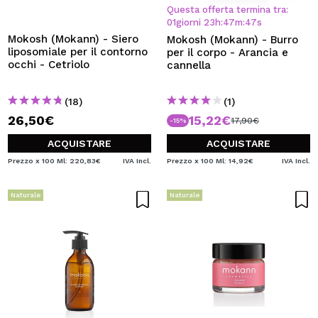
VOGLIO REGISTRARMI
Questa offerta termina tra:
01
giorni
23
h
:
47
m
:
46
s
Creando un account su Maquibeauty.it potrai fare i tuoi
Mokosh (Mokann) - Siero
Mokosh (Mokann) - Burro
acquisti velocemente, controllare lo stato dei tuoi ordini e
liposomiale per il contorno
per il corpo - Arancia e
consultare le tue operazioni precedenti.
occhi - Cetriolo
cannella
(18)
(1)
CREARE UN ACCOUNT
26,50€
15,22€
17,90€
-15%
ACQUISTARE
ACQUISTARE
Prezzo x 100 Ml: 220,83€
IVA Incl.
Prezzo x 100 Ml: 14,92€
IVA Incl.
Naturale
Naturale