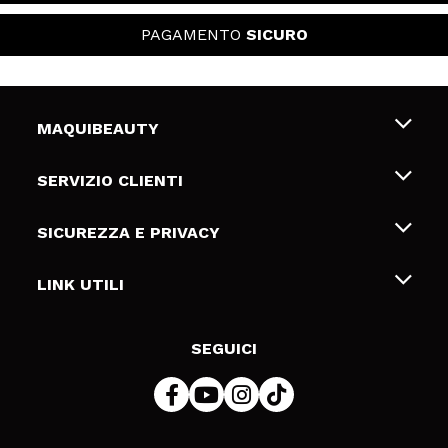
PAGAMENTO
SICURO
MAQUIBEAUTY
Chi siamo
SERVIZIO CLIENTI
Offerte di lavoro
Spedizioni & Resi
SICUREZZA E PRIVACY
Gift Cards
Recesso / Resi
Termini e condizioni
LINK UTILI
Metodi di pagamamento
Informativa sulla privacy
Contattaci
Politica Cookies
SEGUICI
Risoluzione delle controversie online (ODR)