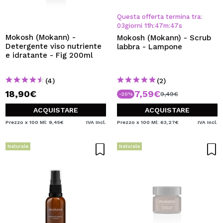
Questa offerta termina tra:
03
giorni
11
h
:
47
m
:
46
s
Mokosh (Mokann) -
Mokosh (Mokann) - Scrub
Detergente viso nutriente
labbra - Lampone
e idratante - Fig 200ml
(4)
(2)
18,90€
7,59€
9,49€
-20%
ACQUISTARE
ACQUISTARE
Prezzo x 100 Ml: 9,45€
IVA Incl.
Prezzo x 100 Ml: 63,27€
IVA Incl.
Naturale
Naturale