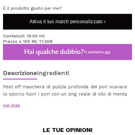
È il prodotto giusto per me?
Attiva il tuo match personalizzato ›
Contenuti: 10.00 ml
Prezzo x 100 Ml: 17,50€
Hai qualche dubbio?
Ti aiutiamo
qui
Descrizione
Ingredienti
Peel off maschera di pulizia profonda dei pori scavare
lo sporco fuori i pori con un zing reale di olio di menta
verde naturale e pulire fuori la pelle morta. Andare per
ver más
basso profondo detergente per una pelle più liscia al
top della condizione.
A favore: applicare per pulire, viso rasato. Spruzzare il
LE TUE
OPINIONI
viso con acqua tiepida e asciugare. Applicare un sottile,