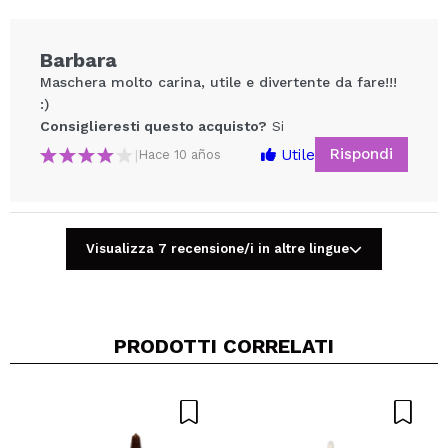
Barbara
Maschera molto carina, utile e divertente da fare!!!
:)
Consiglieresti questo acquisto?
Si
Rispondi
Utile
|
Hace 10 años
Condividi un video o una foto
Visualizza 7 recensione/i in altre lingue
Il tuo video potrebbe essere il primo. Immaginalo...
Consiglieresti questo acquisto?
Si
No
PRODOTTI CORRELATI
5/5
INVIA