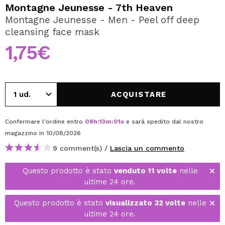
VOGLIO REGISTRARMI
Montagne Jeunesse - 7th Heaven
Montagne Jeunesse - Men - Peel off deep
Creando un account su Maquibeauty.it potrai fare i tuoi
cleansing face mask
acquisti velocemente, controllare lo stato dei tuoi ordini e
consultare le tue operazioni precedenti.
1,75€
CREARE UN ACCOUNT
ACQUISTARE
Confermare l'ordine entro
08
h
:
12
m
:
59
s
e sarà spedito dal nostro
magazzino
in 10/08/2026
9 comment(s) /
Lascia un commento
Questo prodotto è stato
venduto 11 volte
nelle
ultime 24 ore.
Questo prodotto è stato
visualizzato 32 volte
nelle
ultime 24 ore.