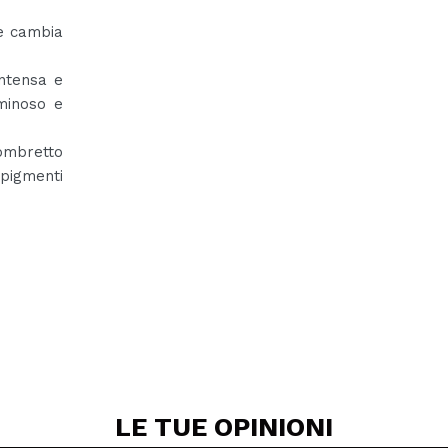
 cambia
ntensa e
uminoso e
ombretto
 pigmenti
LE TUE
OPINIONI