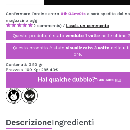
MAQUIFARMA
Confermare l'ordine entro
01
h
:
33
m
:
59
s
e sarà spedito dal no
KOREA ZONE
magazzino
oggi
2 comment(s) /
Lascia un commento
TRAVEL SIZE
Questo prodotto è stato
venduto 1 volte
nelle ultime 
NATURE
Questo prodotto è stato
visualizzato 3 volte
nelle ult
ore.
SPECIALE
Contenuti: 3.50 gr
Prezzo x 100 Kg: 285,43€
OUTLET
Hai qualche dubbio?
Ti aiutiamo
qui
SONO TORNATI!
PROSSIMAMENTE
BLOG
Descrizione
Ingredienti