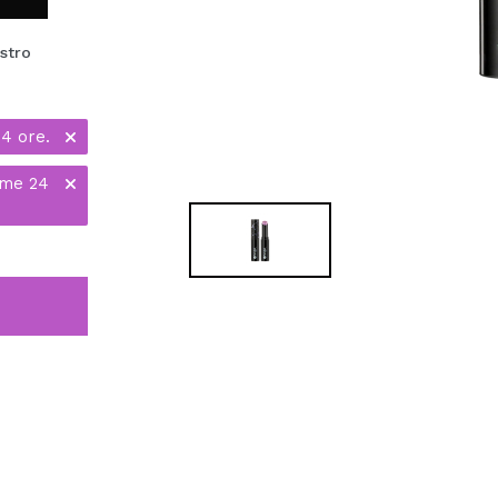
stro
24 ore.
ime 24