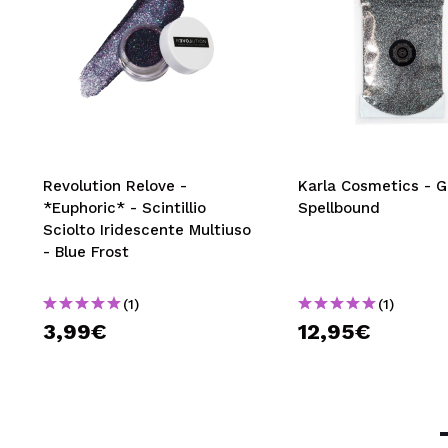
Revolution Relove -
Karla Cosmetics - Gl
*Euphoric* - Scintillio
Spellbound
Sciolto Iridescente Multiuso
- Blue Frost
(1)
(1)
3,99€
12,95€