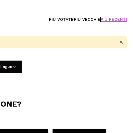
PIÙ VOTATE
PIÙ VECCHIE
PIÙ RECENTI
 lingue
IONE?
5