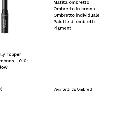
Matita ombretto
Ombretto in crema
Ombretto individuale
Superstar - Face & Body
Hea
Palette di ombretti
Glitter - Laser Silver
Eye
Pigmenti
lly Topper
monds - 010:
Glow
1)
(3)
Vedi tutti da Ombretti
4,50€
2,