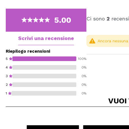
5.00
Ci sono
2
recensi
Scrivi una recensione
Ancora nessuna r
Riepilogo recensioni
5
100%
4
0%
3
0%
2
0%
1
0%
VUOI
Consiglieresti ques