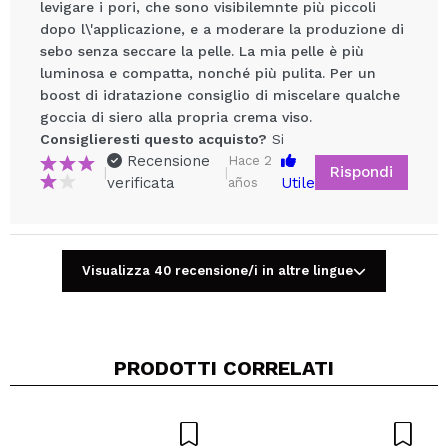
levigare i pori, che sono visibilemnte più piccoli
dopo l\'applicazione, e a moderare la produzione di
sebo senza seccare la pelle. La mia pelle è più
luminosa e compatta, nonché più pulita. Per un
boost di idratazione consiglio di miscelare qualche
goccia di siero alla propria crema viso.
Condividi un video o una foto
Consiglieresti questo acquisto?
Si
Il tuo video potrebbe essere il primo. Immaginalo...
Recensione
Hace 2
Rispondi
|
|
verificata
Utile
años
Consiglieresti questo acquisto?
Si
No
5/5
Visualizza 40 recensione/i in altre lingue
INVIA
PRODOTTI CORRELATI