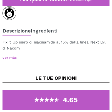
Descrizione
Ingredienti
Fix it Up siero di niacinamide al 15% della linea Next Lvl
di Nacomi.
Siero viso attivo con una concentrazione del 15% di
ver más
niacinamidi, assorbe efficacemente il grasso in eccesso,
regolandone il livello.
Riduce i pori e leviga e illumina la pelle.
LE TUE
OPINIONI
Il pantenolo incluso nella sua composizione accelera la
rigenerazione della pelle e rafforza la barriera lipidica
della pelle.
Insieme all'aloe vera, calma le infiammazioni e
4.65
accelera il processo di guarigione.
Il complesso di acido ialuronico unito alla glicerina