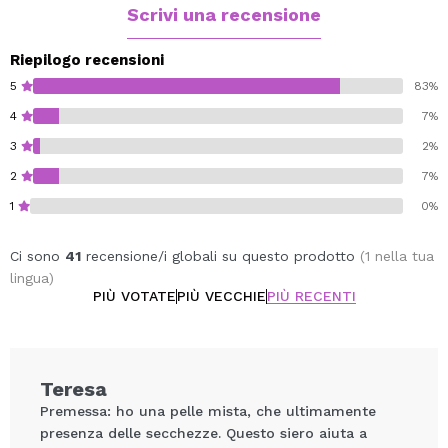
garantisce alla pelle un adeguato livello di idratazione.
Scrivi una recensione
NON COMBINARE
con prodotti contenenti vitamina C.
Riepilogo recensioni
5
83%
Applicalo mattina e / o sera, prima di creme e / o oli.
4
7%
Particolarmente indicato per pelli grasse che
3
2%
necessitano di luminosità e rigenerazione.
2
7%
1
0%
Ci sono
41
recensione/i globali su questo prodotto
(1 nella tua
lingua)
PIÙ VOTATE
PIÙ VECCHIE
PIÙ RECENTI
Teresa
Premessa: ho una pelle mista, che ultimamente
presenza delle secchezze. Questo siero aiuta a