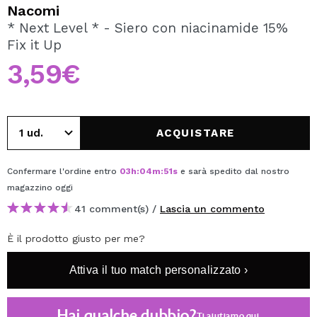
VOGLIO REGISTRARMI
Nacomi
* Next Level * - Siero con niacinamide 15%
Creando un account su Maquibeauty.it potrai fare i tuoi
Fix it Up
acquisti velocemente, controllare lo stato dei tuoi ordini e
consultare le tue operazioni precedenti.
3,59€
CREARE UN ACCOUNT
ACQUISTARE
Confermare l'ordine entro
03
h
:
04
m
:
50
s
e sarà spedito dal nostro
magazzino
oggi
41 comment(s) /
Lascia un commento
È il prodotto giusto per me?
Attiva il tuo match personalizzato ›
Hai qualche dubbio?
Ti aiutiamo
qui