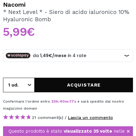
VOGLIO REGISTRARMI
Nacomi
* Next Level * - Siero di acido ialuronico 10%
Creando un account su Maquibeauty.it potrai fare i tuoi
Hyaluronic Bomb
acquisti velocemente, controllare lo stato dei tuoi ordini e
consultare le tue operazioni precedenti.
5,99€
CREARE UN ACCOUNT
ACQUISTARE
Confermare l'ordine entro
23
h
:
40
m
:
16
s
e sarà spedito dal nostro
magazzino
domani
21 comment(s) /
Lascia un commento
Questo prodotto è stato
visualizzato 35 volte
nelle