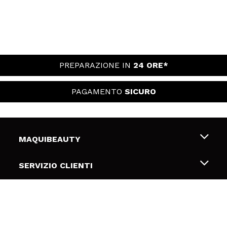
PREPARAZIONE IN
24 ORE*
PAGAMENTO
SICURO
MAQUIBEAUTY
Chi siamo
SERVIZIO CLIENTI
Offerte di lavoro
Spedizioni & Resi
SICUREZZA E PRIVACY
Gift Cards
Recesso / Resi
Termini e condizioni
LINK UTILI
Metodi di pagamamento