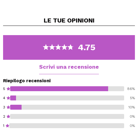
di acido ialuronico di diverse dimensioni e proprietà.
Penetra nella pelle garantendo idratazione a più livelli.
LE TUE
OPINIONI
La formula arricchita con OptimHyal leviga le rughe,
idrata e rende la pelle più elastica.
La glicerina inclusa nella composizione potenzia
l'effetto di idratazione.
4.75
Applicalo mattina e / o sera, prima di creme e / o oli.
Particolarmente indicato per pelli secche e flaccide con
segni visibili dell'età.
Scrivi una recensione
Riepilogo recensioni
5
86%
4
5%
3
10%
2
0%
1
0%