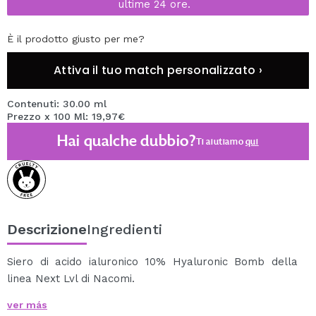
ultime 24 ore.
È il prodotto giusto per me?
Attiva il tuo match personalizzato ›
Contenuti: 30.00 ml
Prezzo x 100 Ml: 19,97€
Hai qualche dubbio?
Ti aiutiamo
qui
Descrizione
Ingredienti
Siero di acido ialuronico 10% Hyaluronic Bomb della
linea Next Lvl di Nacomi.
ver más
Un siero a base di un complesso composto da 4 forme