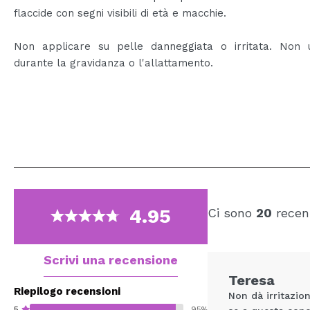
flaccide con segni visibili di età e macchie.
Non applicare su pelle danneggiata o irritata. Non ut
durante la gravidanza o l'allattamento.
4.95
Ci sono
20
recens
Scrivi una recensione
Teresa
Riepilogo recensioni
Non dà irritazio
5
95%