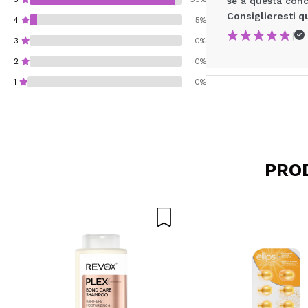
se a questa conc
Consiglieresti q
4
5%
|
3
0%
2
0%
1
0%
Consiglieresti ques
PRO
INVI