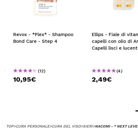
Revox - *Plex* - Shampoo
Ellips - Fiale di vit
Bond Care - Step 4
capelli con olio di A
Capelli lisci e lucent
(12)
(4)
10,95€
2,49€
TOP
>
CURA PERSONALE
>
CURA DEL VISO
>
SIERI
>
NACOMI - * NEXT LEVEL