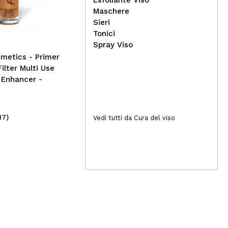
donna 30ml - Saphir
Maschere
Perfect Woman
Sieri
Tonici
Spray Viso
metics - Primer
ilter Multi Use
 Enhancer -
17)
(2)
Vedi tutti da Cura del viso
3,19€
5,