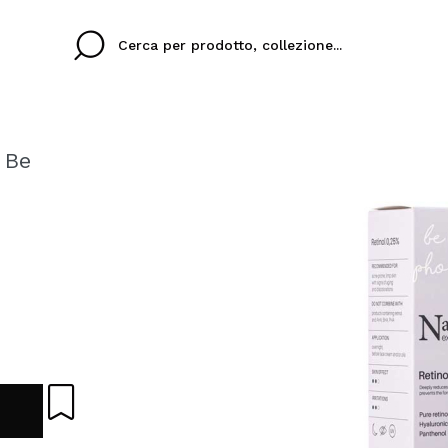
 Be
Cristina
Antonia
Ines
Non ho un account q
 TUA LINGUA
ez que
Buena experiencia
Muy bien
Spedizi
VOGLI
ITALIANO
eriencia
imballa
ajería.
elegan
colori sc
Creando un account su M
velocemente, controllar
operazioni precedenti.