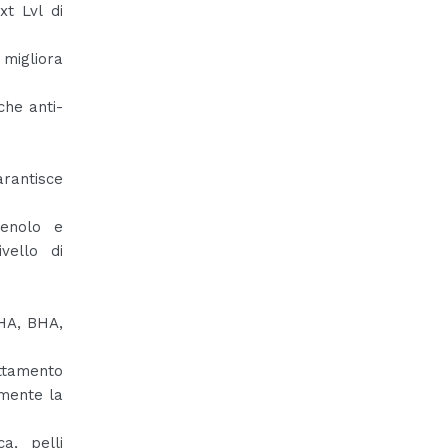
xt Lvl di
 migliora
che anti-
arantisce
tenolo e
vello di
AHA, BHA,
attamento
lmente la
a, pelli