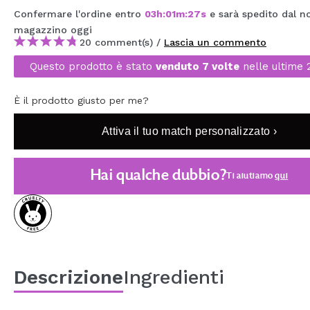
MAQUIFARMA
Confermare l'ordine entro
03
h
:
01
m
:
26
s
e sarà spedito dal n
magazzino
oggi
KOREA ZONE
20 comment(s) /
Lascia un commento
Questo prodotto è stato
venduto 7 volte
nelle ultime 
TRAVEL SIZE
NATURE
È il prodotto giusto per me?
Attiva il tuo match personalizzato ›
SPECIALE
OUTLET
Hai qualche dubbio?
Ti aiutiamo
qui
SONO TORNATI!
PROSSIMAMENTE
BLOG
Descrizione
Ingredienti