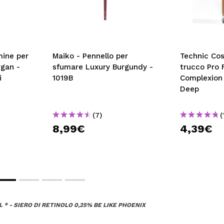
amine per
Maiko - Pennello per
Technic Cos
rgan -
sfumare Luxury Burgundy -
trucco Pro F
i
1019B
Complexion
Deep
(7)
(
8,99€
4,39€
 * - SIERO DI RETINOLO 0,25% BE LIKE PHOENIX