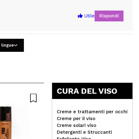
Rispondi
Utile
 lingue
5
CURA DEL VISO
Creme e trattamenti per occhi
Creme per il viso
Creme solari viso
Zia
Detergenti e Struccanti
Saphir - Eau de Parfum da
al 
Esfoliante Viso