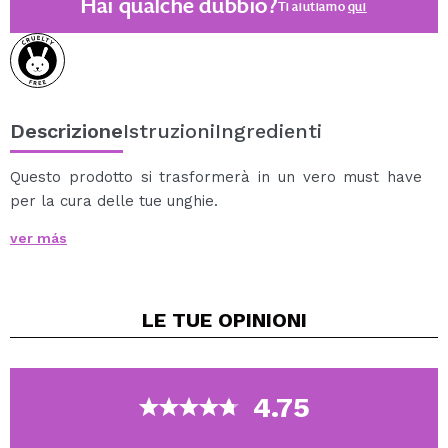
Hai qualche dubbio?
Ti aiutiamo
qui
Descrizione
Istruzioni
Ingredienti
Questo prodotto si trasformerà in un vero must have
per la cura delle tue unghie.
Contiene olio di argan pressato a freddo e olio di
ver más
mandorle dolci e un estratto di equiseto che idratano e
nutrono, ammorbidiscono la pelle attorno alle unghie.
L'olio nutre e rinforza le unghie, da una brillantezza
LE TUE
OPINIONI
naturale e le lascia meno fragili.
Il suo uso è ancora più piacevole per il suo aroma al
frutto maturo della papaya.
4.75