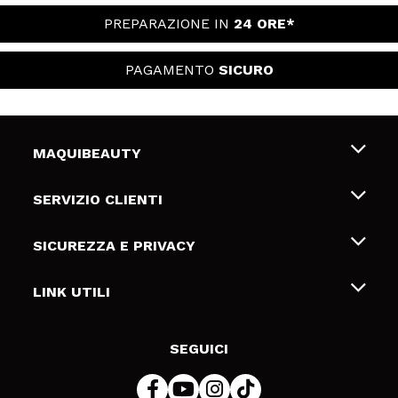
PREPARAZIONE IN
24 ORE*
PAGAMENTO
SICURO
MAQUIBEAUTY
Chi siamo
SERVIZIO CLIENTI
Offerte di lavoro
Spedizioni & Resi
SICUREZZA E PRIVACY
Gift Cards
Recesso / Resi
Termini e condizioni
LINK UTILI
Metodi di pagamamento
Informativa sulla privacy
Contattaci
Politica Cookies
SEGUICI
Risoluzione delle controversie online (ODR)