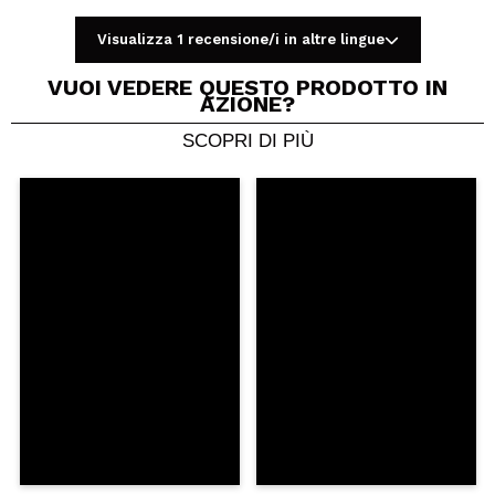
Visualizza 1 recensione/i in altre lingue
VUOI VEDERE QUESTO PRODOTTO IN
AZIONE?
SCOPRI DI PIÙ
Condividi un video o una foto
Il tuo video potrebbe essere il primo. Immaginalo...
Consiglieresti questo acquisto?
Si
No
5/5
INVIA