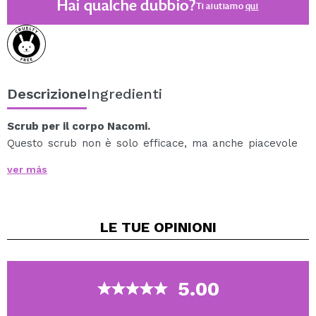
Hai qualche dubbio?
Ti aiutiamo
qui
Descrizione
Ingredienti
Scrub per il corpo Nacomi.
Questo scrub non è solo efficace, ma anche piacevole
da usare. La sua texture delicata ne facilita
ver más
notevolmente l'applicazione e i finissimi cristalli di
zucchero esfoliano l'epidermide, rivelando una pelle più
sana e radiosa.
LE TUE
OPINIONI
Il profumo del sorbetto alla pesca con limone stimola i
sensi e trasforma la cura della pelle in un vero
piacere.
Contiene una miscela accuratamente selezionata di
5.00
burro di karitè, olio di cocco, burro di cacao, oli naturali
e vitamina E, creando una formula unica per la cura