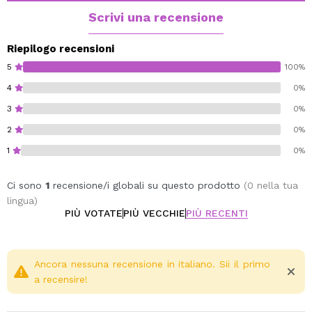
della pelle.
Scrivi una recensione
Inoltre, l'olio di mandorle dolci e l'olio di girasole,
agendo in armonia con altri ingredienti, forniscono alla
Riepilogo recensioni
pelle acidi grassi essenziali che la idratano in
5
100%
profondità, leniscono le irritazioni e ne favoriscono
4
0%
l'elasticità.
3
0%
Concediti un momento di relax e piacere con lo scrub
corpo alla Pesca e Sorbetto al Limone e la tua pelle ne
2
0%
trarrà solo giovamento.
1
0%
Ci sono
1
recensione/i globali su questo prodotto
(0 nella tua
lingua)
PIÙ VOTATE
PIÙ VECCHIE
PIÙ RECENTI
Ancora nessuna recensione in italiano. Sii il primo
a recensire!