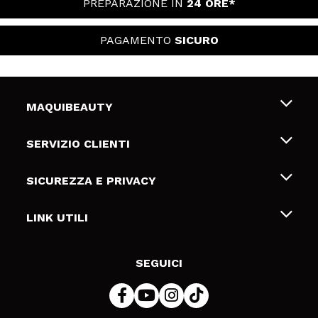
PREPARAZIONE IN
24 ORE*
PAGAMENTO
SICURO
MAQUIBEAUTY
Chi siamo
SERVIZIO CLIENTI
Offerte di lavoro
Spedizioni & Resi
SICUREZZA E PRIVACY
Gift Cards
Recesso / Resi
Termini e condizioni
LINK UTILI
Metodi di pagamamento
Informativa sulla privacy
Contattaci
Politica Cookies
SEGUICI
Risoluzione delle controversie online (ODR)