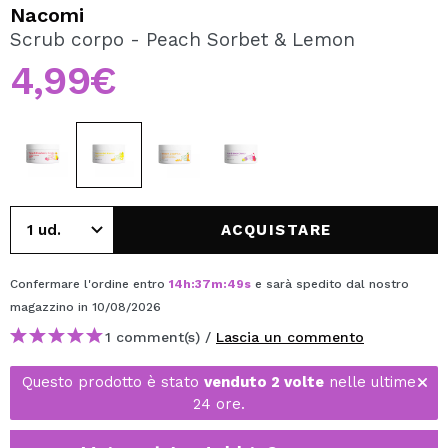
VOGLIO REGISTRARMI
Nacomi
Scrub corpo - Peach Sorbet & Lemon
Creando un account su Maquibeauty.it potrai fare i tuoi
acquisti velocemente, controllare lo stato dei tuoi ordini e
4,99€
consultare le tue operazioni precedenti.
CREARE UN ACCOUNT
ACQUISTARE
Confermare l'ordine entro
14
h
:
37
m
:
48
s
e sarà spedito dal nostro
magazzino
in 10/08/2026
1 comment(s) /
Lascia un commento
Questo prodotto è stato
venduto 2 volte
nelle ultime
24 ore.