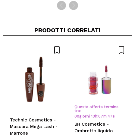
PRODOTTI CORRELATI
Questa offerta termina
tra:
00
giorni
13
h
:
07
m
:
46
s
Technic Cosmetics -
BH Cosmetics -
Mascara Mega Lash -
Ombretto liquido
Marrone