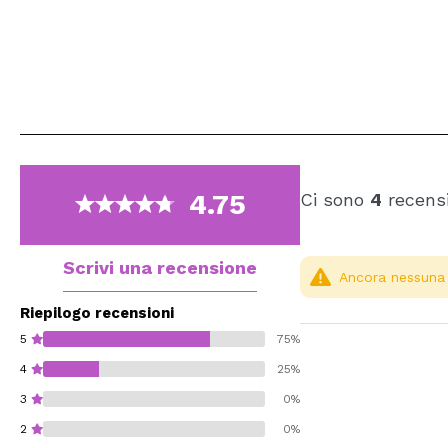
4.75
Ci sono
4
recensi
Scrivi una recensione
Ancora nessuna r
Riepilogo recensioni
5
75%
4
25%
3
0%
2
0%