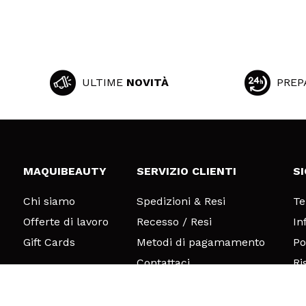
ULTIME
NOVITÀ
PREP
MAQUIBEAUTY
SERVIZIO CLIENTI
S
Chi siamo
Spedizioni & Resi
Te
Offerte di lavoro
Recesso / Resi
In
Gift Cards
Metodi di pagamamento
Po
Contattaci
Ri
© 2026 DSM Beauty, S.L.