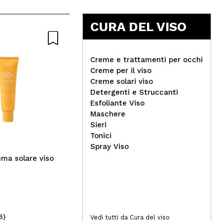
CURA DEL VISO
Creme e trattamenti per occhi
Creme per il viso
Creme solari viso
Eig
Detergenti e Struccanti
Ondo Beauty 36.5 -
eye
Esfoliante Viso
Shampoo solido syndet 70g
Maschere
- Pantenolo e cocco
Sieri
Tonici
Spray Viso
ma solare viso
6)
(1)
Vedi tutti da Cura del viso