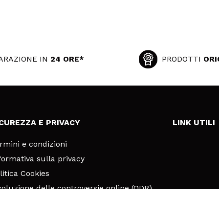
ARAZIONE IN
24 ORE*
PRODOTTI
ORI
ICUREZZA E PRIVACY
LINK UTILI
rmini e condizioni
formativa sulla privacy
litica Cookies
soluzione delle controversie online (ODR)