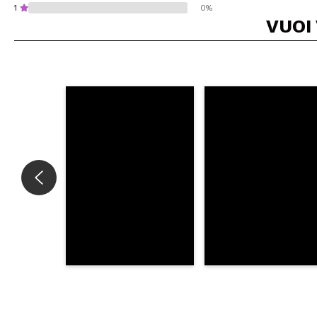
1
0%
VUOI
Consiglieresti ques
INVI