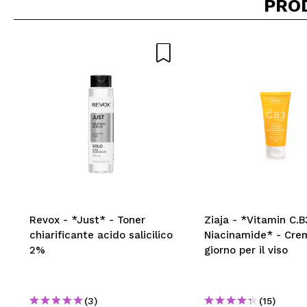
PRO
Revox - *Just* - Toner
Ziaja - *Vitamin C.B
chiarificante acido salicilico
Niacinamide* - Cre
2%
giorno per il viso
(3)
(15)