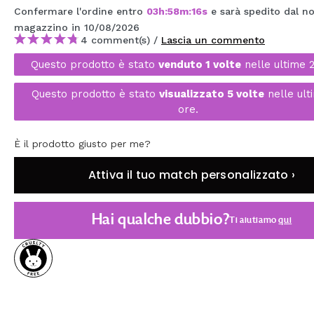
Confermare l'ordine entro
03
h
:
58
m
:
16
s
e sarà spedito dal n
MAQUIFARMA
magazzino
in 10/08/2026
KOREA ZONE
4 comment(s) /
Lascia un commento
Questo prodotto è stato
venduto 1 volte
nelle ultime 
TRAVEL SIZE
Questo prodotto è stato
visualizzato 5 volte
nelle ult
NATURE
ore.
SPECIALE
È il prodotto giusto per me?
OUTLET
Attiva il tuo match personalizzato ›
SONO TORNATI!
Hai qualche dubbio?
Ti aiutiamo
qui
PROSSIMAMENTE
BLOG