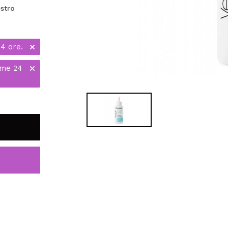
ostro
24 ore.
ime 24