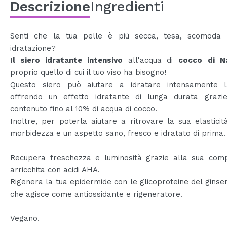
Descrizione
Ingredienti
Senti che la tua pelle è più secca, tesa, scomoda
idratazione?
Il siero idratante intensivo
all'acqua di
cocco
di N
proprio quello di cui il tuo viso ha bisogno!
Questo siero può aiutare a idratare intensamente l
offrendo un effetto idratante di lunga durata grazi
contenuto fino al 10% di acqua di cocco.
Inoltre, per poterla aiutare a ritrovare la sua elasticit
morbidezza e un aspetto sano, fresco e idratato di prima.
Recupera freschezza e luminosità grazie alla sua comp
arricchita con acidi AHA.
Rigenera la tua epidermide con le glicoproteine del ginse
che agisce come antiossidante e rigeneratore.
Vegano.