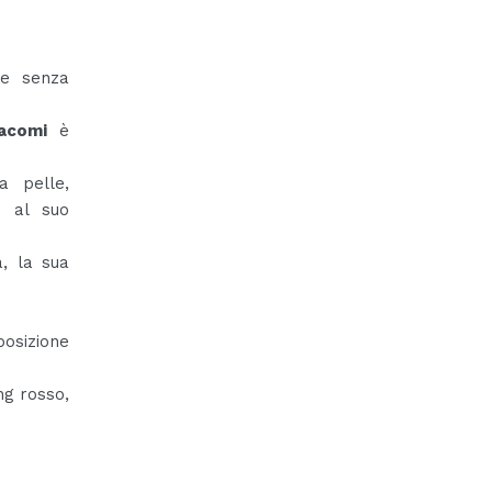
 e senza
acomi
è
a pelle,
e al suo
à, la sua
osizione
ng rosso,