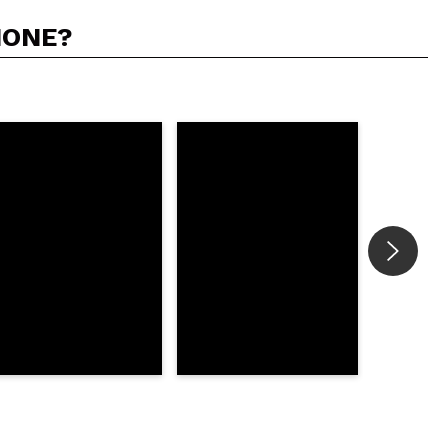
IONE?
5