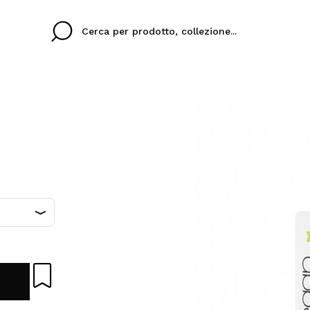
Cristina
Antonia
Ines
Non ho un account q
 TUA LINGUA
ez que
Buena experiencia
Muy bien
Spedizi
VOGLI
ITALIANO
eriencia
imballa
ajería.
elegan
colori sc
Creando un account su M
velocemente, controllar
operazioni precedenti.