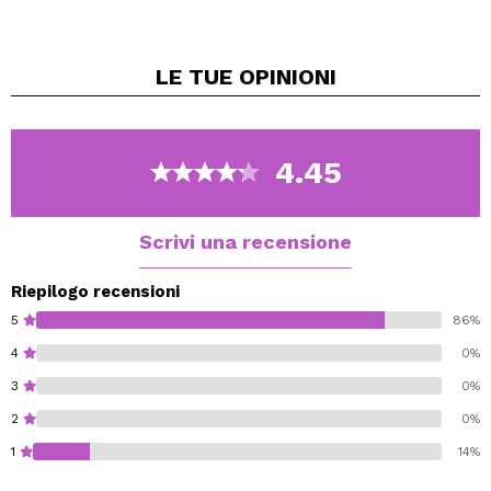
modo da poter brillare con uno sguardo spettacolare.
La formula è leggera e fa alzare le ciglia e avere più
LE TUE
OPINIONI
volume.
Il siero viene fornito con un applicatore a doppia faccia,
un pennello per sopracciglia e una fodera per ciglia.
2 x 4 ml.
4.45
Scrivi una recensione
Riepilogo recensioni
5
86%
4
0%
3
0%
2
0%
1
14%