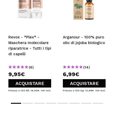
Revox - *Plex* -
Arganour - 100% puro
Maschera molecolare
olio di jojoba biologico
riparatrice - Tutti i tipi
di capelli
(6)
(14)
9,95€
6,99€
ACQUISTARE
ACQUISTARE
Prezzo x 100 Ml: 19,90€
IVA Incl.
Prezzo x 100 Kg: 13,98€
IVA Incl.