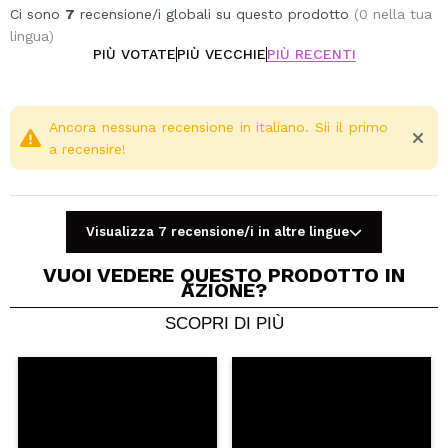
Ci sono
7
recensione/i globali su questo prodotto
(0 nella tua
lingua)
PIÙ VOTATE
PIÙ VECCHIE
PIÙ RECENTI
Ancora nessuna recensione in italiano. Sii il primo
a recensire!
Visualizza 7 recensione/i in altre lingue
VUOI VEDERE QUESTO PRODOTTO IN
AZIONE?
SCOPRI DI PIÙ
Condividi un video o una foto
Il tuo video potrebbe essere il primo. Immaginalo...
Consiglieresti questo acquisto?
Si
No
5/5