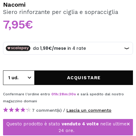
VOGLIO REGISTRARMI
Nacomi
Siero rinforzante per ciglia e sopracciglia
Creando un account su Maquibeauty.it potrai fare i tuoi
acquisti velocemente, controllare lo stato dei tuoi ordini e
7,95€
consultare le tue operazioni precedenti.
CREARE UN ACCOUNT
ACQUISTARE
Confermare l'ordine entro
01
h
:
28
m
:
30
s
e sarà spedito dal nostro
magazzino
domani
7 comment(s) /
Lascia un commento
Questo prodotto è stato
venduto 4 volte
nelle ultime
24 ore.