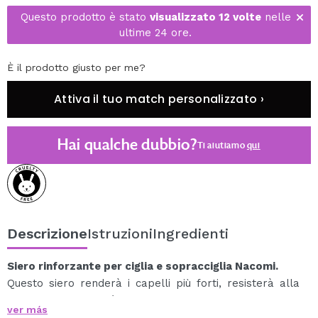
Questo prodotto è stato
visualizzato 12 volte
nelle
ultime 24 ore.
È il prodotto giusto per me?
Attiva il tuo match personalizzato ›
Hai qualche dubbio?
Ti aiutiamo
qui
Descrizione
Istruzioni
Ingredienti
Siero rinforzante per ciglia e sopracciglia Nacomi.
Questo siero renderà i capelli più forti, resisterà alla
caduta e guadagnerà lunghezza.
ver más
La sua formula ispessisce le sopracciglia e le ciglia in