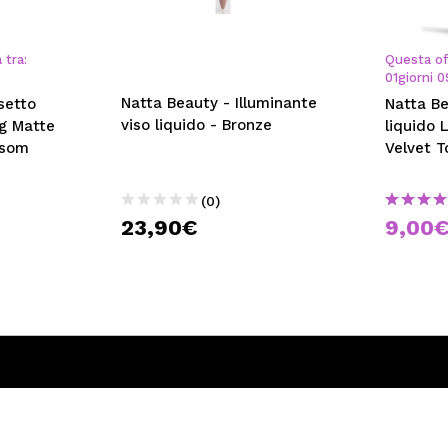
 tra:
Questa of
01
giorni
0
Natta Beauty - Illuminante
setto
Natta Be
viso liquido - Bronze
ng Matte
liquido 
ssom
Velvet T
(0)
23,90€
9,00