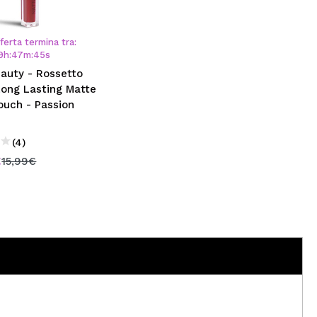
CREARE UN ACCOUNT
ferta termina tra:
9
h
:
47
m
:
45
s
auty - Rossetto
Long Lasting Matte
ouch - Passion
(4)
€
15,99€