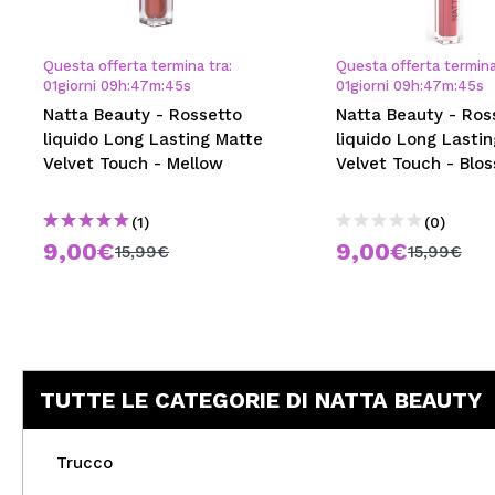
MAQUIFARMA
KOREA ZONE
Questa offerta termina tra:
Questa offerta termina
01
giorni
09
h
:
47
m
:
45
s
01
giorni
09
h
:
47
m
:
45
s
TRAVEL SIZE
Natta Beauty - Rossetto
Natta Beauty - Ros
liquido Long Lasting Matte
liquido Long Lasti
NATURE
Velvet Touch - Mellow
Velvet Touch - Blo
(1)
(0)
SPECIALE
9,00€
9,00€
15,99€
15,99€
OUTLET
SONO TORNATI!
PROSSIMAMENTE
TUTTE LE CATEGORIE DI NATTA BEAUTY
BLOG
Trucco