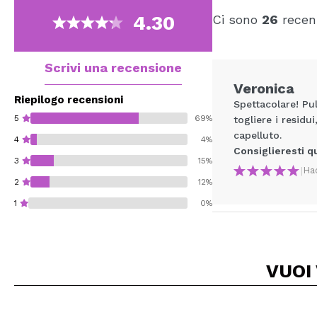
4.30
Ci sono
26
recens
Scrivi una recensione
Veronica
Riepilogo recensioni
Spettacolare! Pu
5
69%
togliere i residu
capelluto.
4
4%
Consiglieresti q
3
15%
|
Ha
2
12%
1
0%
VUOI
Consiglieresti ques