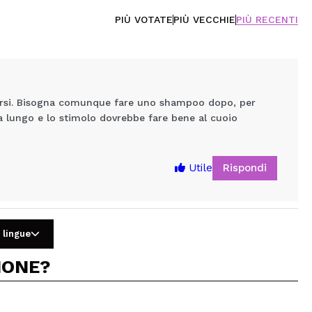
PIÙ VOTATE
PIÙ VECCHIE
PIÙ RECENTI
detersi. Bisogna comunque fare uno shampoo dopo, per
ù a lungo e lo stimolo dovrebbe fare bene al cuoio
Rispondi
Utile
 lingue
IONE?
5