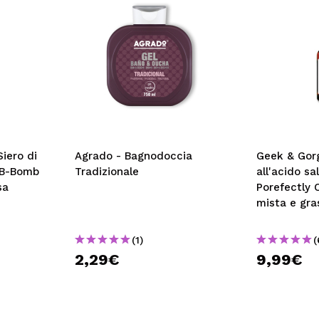
iero di
Agrado - Bagnodoccia
Geek & Gorg
 B-Bomb
Tradizionale
all'acido sa
sa
Porefectly C
mista e gra
(1)
(
2,29€
9,99€