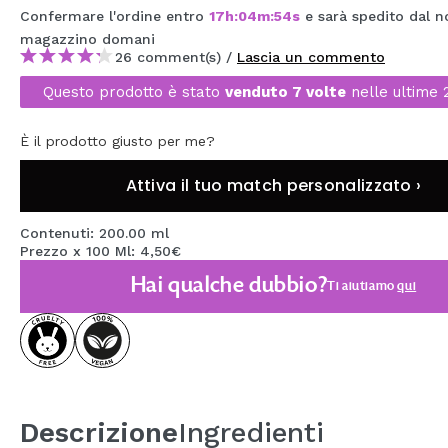
Confermare l'ordine entro
17
h
:
04
m
:
54
s
e sarà spedito dal n
MAQUIFARMA
magazzino
domani
KOREA ZONE
26 comment(s) /
Lascia un commento
Questo prodotto è stato
venduto 7 volte
nelle ultime 
TRAVEL SIZE
NATURE
È il prodotto giusto per me?
Attiva il tuo match personalizzato ›
SPECIALE
Contenuti: 200.00 ml
OUTLET
Prezzo x 100 Ml: 4,50€
Hai qualche dubbio?
SONO TORNATI!
Ti aiutiamo
qui
PROSSIMAMENTE
BLOG
Descrizione
Ingredienti