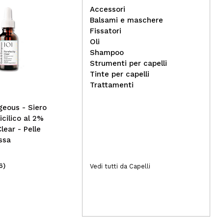
Accessori
Balsami e maschere
Fissatori
Oli
Meisani - Siero antietà e
Rea
Shampoo
rinnovamento Retinol Blue
spa
Strumenti per capelli
Elixir
Th
Tinte per capelli
Trattamenti
eous - Siero
licilico al 2%
lear - Pelle
ssa
6)
(4)
Vedi tutti da Capelli
23,95€
26