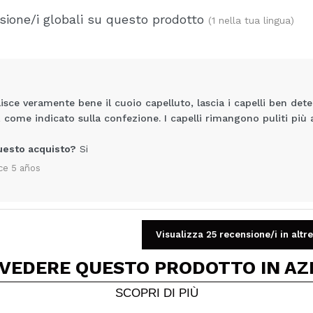
ione/i globali su questo prodotto
(1 nella tua lingua)
lisce veramente bene il cuoio capelluto, lascia i capelli ben 
i, come indicato sulla confezione. I capelli rimangono puliti pi
uesto acquisto?
Si
ce 5 años
Condividi un video o una foto
Visualizza 25 recensione/i in altre
Il tuo video potrebbe essere il primo. Immaginalo...
 VEDERE QUESTO PRODOTTO IN AZ
5/
to acquisto?
Si
No
SCOPRI DI PIÙ