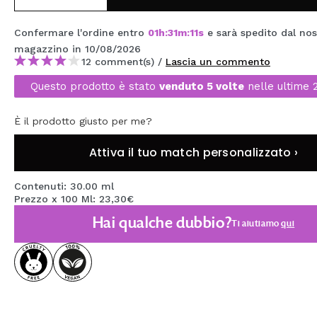
MAQUIFARMA
Confermare l'ordine entro
01
h
:
31
m
:
10
s
e sarà spedito dal no
KOREA ZONE
magazzino
in 10/08/2026
12 comment(s) /
Lascia un commento
TRAVEL SIZE
Questo prodotto è stato
venduto 5 volte
nelle ultime 
NATURE
È il prodotto giusto per me?
SPECIALE
Attiva il tuo match personalizzato ›
OUTLET
Contenuti: 30.00 ml
Prezzo x 100 Ml: 23,30€
SONO TORNATI!
Hai qualche dubbio?
Ti aiutiamo
qui
PROSSIMAMENTE
BLOG