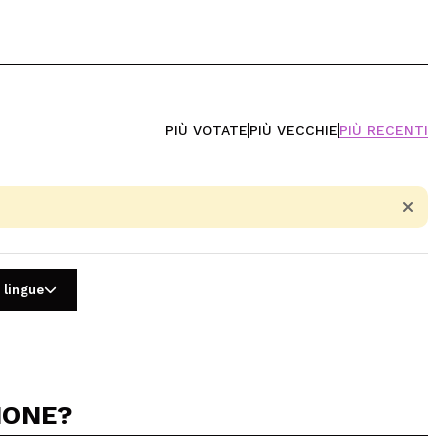
PIÙ VOTATE
PIÙ VECCHIE
PIÙ RECENTI
 lingue
IONE?