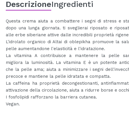
Descrizione
Ingredienti
Questa crema aiuta a combattere i segni di stress e st
dopo una lunga giornata. ti sveglierai riposato e riposa
alle erbe siberiane attive dalle incredibili proprietà rigene
L'idrolato organico di Altai di oblepikha promuove la sal
pelle aumentandone l'elasticità e l'idratazione.
La vitamina A contribuisce a mantenere la pelle s
migliora la luminosità. La vitamina E è un potente anti
che la pelle ama; aiuta a minimizzare i segni dell'invec
precoce e mantiene la pelle idratata e compatta.
La caffeina ha proprietà decongestionanti, antinfiammat
attivazione della circolazione, aiuta a ridurre borse e occhi
I fosfolipidi rafforzano la barriera cutanea.
Vegan.