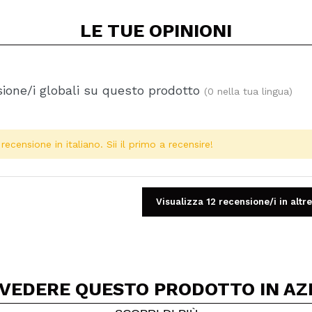
LE TUE
OPINIONI
ione/i globali su questo prodotto
(0 nella tua lingua)
ecensione in italiano. Sii il primo a recensire!
Visualizza 12 recensione/i in altre
 VEDERE QUESTO PRODOTTO IN AZ
Condividi un video o una foto
Il tuo video potrebbe essere il primo. Immaginalo...