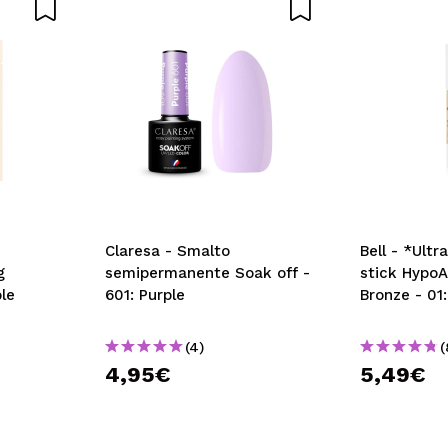
Claresa - Smalto
Bell - *Ultr
g
semipermanente Soak off -
stick HypoA
le
601: Purple
Bronze - 01
(4)
(
4,95€
5,49€