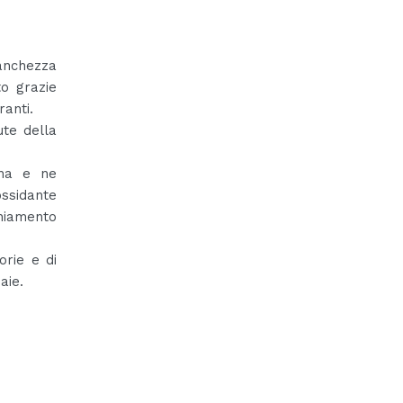
anchezza
to grazie
ranti.
ute della
ana e ne
ossidante
chiamento
orie e di
aie.