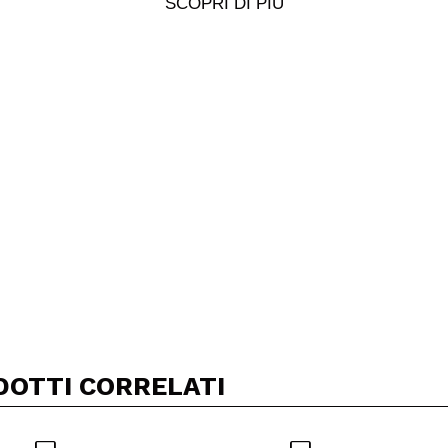
SCOPRI DI PIÙ
5/
to acquisto?
Si
No
A
DOTTI CORRELATI