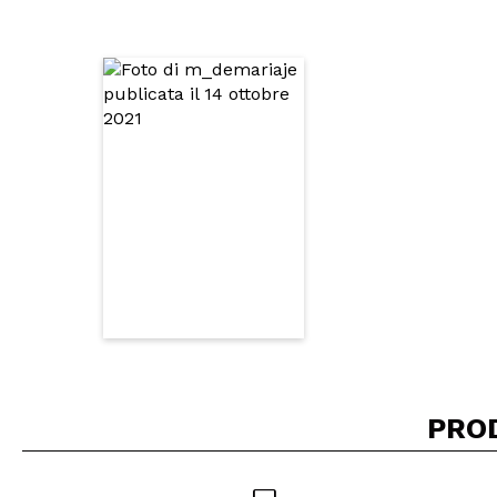
Consiglieresti ques
INVI
PRO