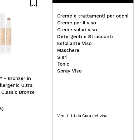
Creme e trattamenti per occhi
Creme per il viso
Creme solari viso
Jovo - Lucidalabbra -
Detergenti e Struccanti
Champagne
Cla
Esfoliante Viso
sem
Maschere
Gal
Sieri
Tonici
Spray Viso
a* - Bronzer in
llergenic Ultra
: Classic Bronze
8)
(1)
1,95€
4
Vedi tutti da Cura del viso