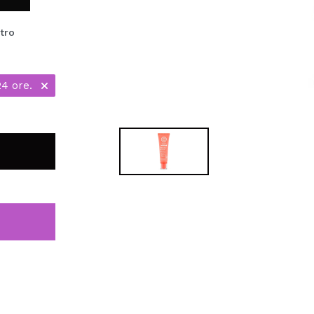
stro
24 ore.