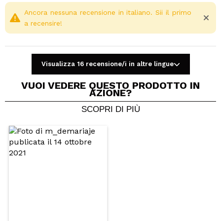
Ancora nessuna recensione in italiano. Sii il primo
a recensire!
Visualizza 16 recensione/i in altre lingue
VUOI VEDERE QUESTO PRODOTTO IN
AZIONE?
SCOPRI DI PIÙ
Condividi un video o una foto
Il tuo video potrebbe essere il primo. Immaginalo...
Consiglieresti questo acquisto?
Si
No
5/5
INVIA