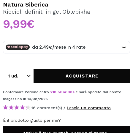
VOGLIO REGISTRARMI
Natura Siberica
Riccioli definiti in gel Oblepikha
Creando un account su Maquibeauty.it potrai fare i tuoi
acquisti velocemente, controllare lo stato dei tuoi ordini e
9,99€
consultare le tue operazioni precedenti.
CREARE UN ACCOUNT
ACQUISTARE
Confermare l'ordine entro
21
h
:
50
m
:
08
s
e sarà spedito dal nostro
magazzino
in 10/08/2026
16 comment(s) /
Lascia un commento
È il prodotto giusto per me?