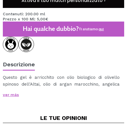
Attiva il tuo match personalizzato ›
Contenuti: 200.00 ml
Prezzo x 100 Ml: 5,00€
Hai qualche dubbio?
Ti aiutiamo
qui
Descrizione
Questo gel è arricchito con olio biologico di olivello
spinoso dell'Altai, olio di argan marocchino, angelica
artica, seta e vitamine.
ver más
Regola i ricci alla perfezione, donando forma e
flessibilità ai capelli per tutto il giorno, anche in
condizioni di bagnato.
LE TUE
OPINIONI
Allo stesso tempo, idrata i capelli, donandogli forza e
lucentezza.