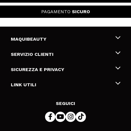
PAGAMENTO
SICURO
MAQUIBEAUTY
Chi siamo
SERVIZIO CLIENTI
Offerte di lavoro
Spedizioni & Resi
SICUREZZA E PRIVACY
Gift Cards
Recesso / Resi
Termini e condizioni
LINK UTILI
Metodi di pagamamento
Informativa sulla privacy
Contattaci
Politica Cookies
SEGUICI
Risoluzione delle controversie online (ODR)