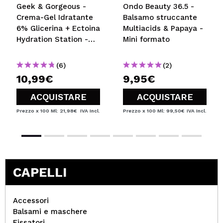
Geek & Gorgeous -
Ondo Beauty 36.5 -
Crema-Gel Idratante
Balsamo struccante
6% Glicerina + Ectoina
Multiacids & Papaya -
Hydration Station -
Mini formato
Pelli normali, miste e
grasse
(6)
(2)
10,99€
9,95€
ACQUISTARE
ACQUISTARE
Prezzo x 100 Ml: 21,98€
IVA Incl.
Prezzo x 100 Ml: 99,50€
IVA Incl.
CAPELLI
Accessori
Balsami e maschere
Fissatori