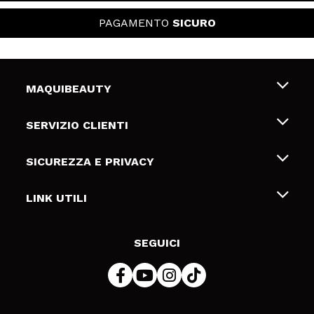
PAGAMENTO
SICURO
MAQUIBEAUTY
Chi siamo
SERVIZIO CLIENTI
Offerte di lavoro
Spedizioni & Resi
SICUREZZA E PRIVACY
Gift Cards
Recesso / Resi
Termini e condizioni
LINK UTILI
Metodi di pagamamento
Informativa sulla privacy
Contattaci
Politica Cookies
SEGUICI
Risoluzione delle controversie online (ODR)