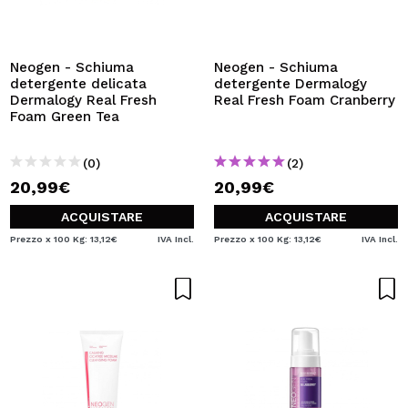
VOGLIO REGISTRARMI
Creando un account su Maquibeauty.it potrai fare i tuoi
acquisti velocemente, controllare lo stato dei tuoi ordini e
Neogen - Schiuma
Neogen - Schiuma
consultare le tue operazioni precedenti.
detergente delicata
detergente Dermalogy
Dermalogy Real Fresh
Real Fresh Foam Cranberry
Foam Green Tea
CREARE UN ACCOUNT
(0)
(2)
20,99€
20,99€
ACQUISTARE
ACQUISTARE
Prezzo x 100 Kg: 13,12€
IVA Incl.
Prezzo x 100 Kg: 13,12€
IVA Incl.