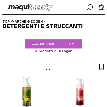
╳
╳
SELEZIONA LA TUA LINGUA
TOP
MARCHE
NEOGEN
>
>
>
DETERGENTI E STRUCCANTI
Sono già #maquilover, ho un account
BENVENUTO!
ITALIANO
ESPAÑOL
ORDINARE E FILTRARE
ENGLISH
FRANCES
4
prodotti di
Neogen
ALEMAN
PORTUGUESE
Ha dimenticato la password?
Non ho un account qui