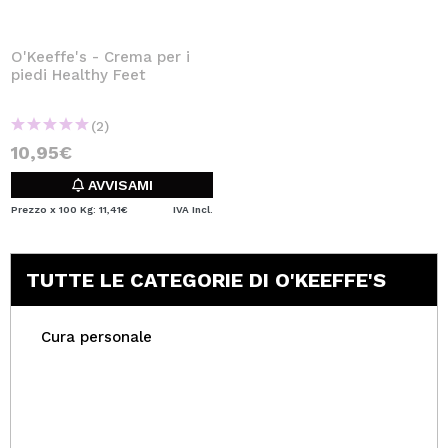
O'Keeffe's - Crema per i
piedi Healthy Feet
(2)
10,95€
AVVISAMI
Prezzo x 100 Kg: 11,41€
IVA Incl.
TUTTE LE CATEGORIE DI O'KEEFFE'S
Cura personale