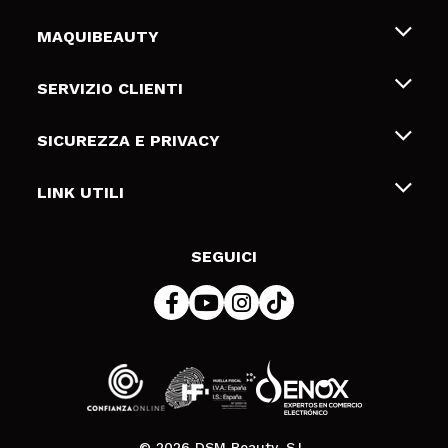
MAQUIBEAUTY
Chi siamo
SERVIZIO CLIENTI
Offerte di lavoro
Spedizioni & Resi
SICUREZZA E PRIVACY
Gift Cards
Recesso / Resi
Termini e condizioni
LINK UTILI
Metodi di pagamamento
Informativa sulla privacy
Contattaci
Politica Cookies
SEGUICI
Risoluzione delle controversie online (ODR)
© 2026 DSM Beauty, S.L.