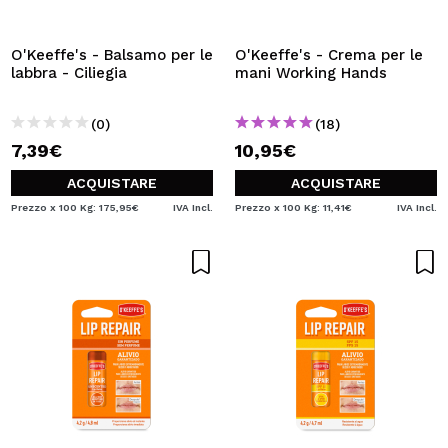
VOGLIO REGISTRARMI
Creando un account su Maquibeauty.it potrai fare i tuoi
O'Keeffe's - Balsamo per le
O'Keeffe's - Crema per le
acquisti velocemente, controllare lo stato dei tuoi ordini e
labbra - Ciliegia
mani Working Hands
consultare le tue operazioni precedenti.
(0)
(18)
7,39€
10,95€
CREARE UN ACCOUNT
ACQUISTARE
ACQUISTARE
Prezzo x 100 Kg: 175,95€
IVA Incl.
Prezzo x 100 Kg: 11,41€
IVA Incl.