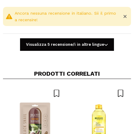
Ancora nessuna recensione in italiano. Sii il primo
a recensire!
Visualizza 5 recensione/i in altre lingue
PRODOTTI CORRELATI
Condividi un video o una foto
Il tuo video potrebbe essere il primo. Immaginalo...
Consiglieresti questo acquisto?
Si
No
5/5
INVIA