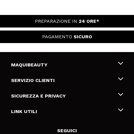
PREPARAZIONE IN
24 ORE*
PAGAMENTO
SICURO
MAQUIBEAUTY
Chi siamo
SERVIZIO CLIENTI
Offerte di lavoro
Spedizioni & Resi
SICUREZZA E PRIVACY
Gift Cards
Recesso / Resi
Termini e condizioni
LINK UTILI
Metodi di pagamamento
Informativa sulla privacy
Contattaci
Politica Cookies
SEGUICI