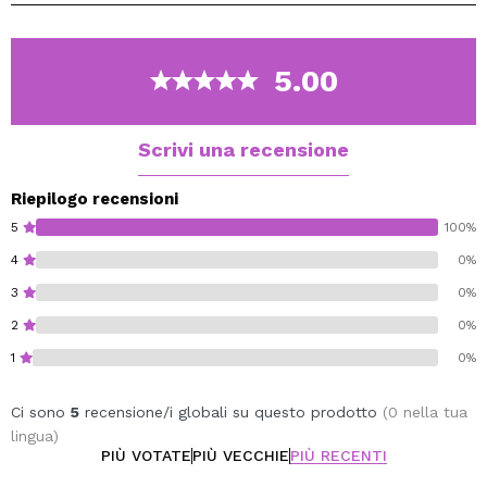
Questa quarta fase del protocollo Olaplex è formulata
con la tecnologia proprietaria di ricostruzione del ponte
Olaplex.
5.00
Permette di riparare i legami disolfuro mentre deterge
delicatamente i capelli.
Ridona forza e flessibilità a ogni lavaggio e fornisce
Scrivi una recensione
idratazione e lucentezza ai capelli colorati o decolorati.
Rafforza e nutre tutti i tipi di capelli.
Riepilogo recensioni
5
100%
4
0%
3
0%
2
0%
1
0%
Ci sono
5
recensione/i globali su questo prodotto
(0 nella tua
lingua)
PIÙ VOTATE
PIÙ VECCHIE
PIÙ RECENTI