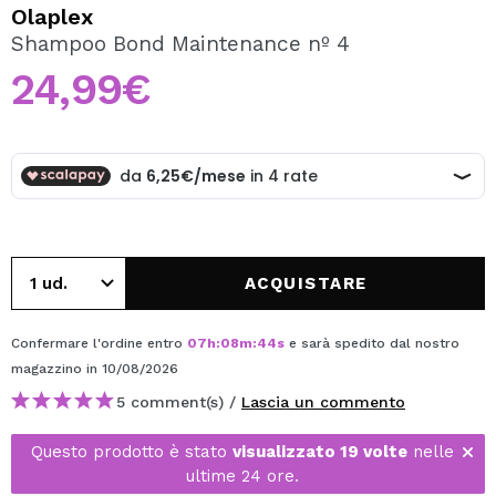
VOGLIO REGISTRARMI
Olaplex
Shampoo Bond Maintenance nº 4
Creando un account su Maquibeauty.it potrai fare i tuoi
acquisti velocemente, controllare lo stato dei tuoi ordini e
24,99€
consultare le tue operazioni precedenti.
CREARE UN ACCOUNT
ACQUISTARE
Confermare l'ordine entro
07
h
:
08
m
:
44
s
e sarà spedito dal nostro
magazzino
in 10/08/2026
5 comment(s) /
Lascia un commento
Questo prodotto è stato
visualizzato 19 volte
nelle
ultime 24 ore.