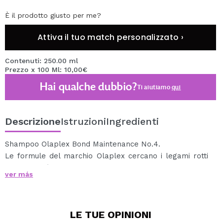
È il prodotto giusto per me?
Attiva il tuo match personalizzato ›
Contenuti: 250.00 ml
Prezzo x 100 Ml: 10,00€
Hai qualche dubbio?
Ti aiutiamo
qui
Descrizione
Istruzioni
Ingredienti
Shampoo Olaplex Bond Maintenance No.4.
Le formule del marchio Olaplex cercano i legami rotti
nei capelli (che sono causati da danni chimici, termici e
ver más
meccanici) e li riparano, ripristinando i capelli.
Bond Maintenance Shampoo No.4 ripara le punte
mentre deterge delicatamente i capelli, fornendo una
LE TUE
OPINIONI
profonda idratazione e forza.