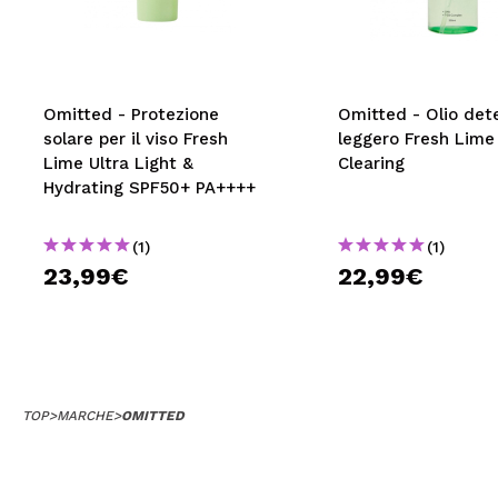
MAQUIFARMA
KOREA ZONE
TRAVEL SIZE
Omitted - Protezione
Omitted - Olio det
solare per il viso Fresh
leggero Fresh Lime
NATURE
Lime Ultra Light &
Clearing
Hydrating SPF50+ PA++++
SPECIALE
(1)
(1)
OUTLET
23,99€
22,99€
SONO TORNATI!
PROSSIMAMENTE
BLOG
TOP
>
MARCHE
>
OMITTED