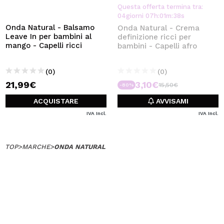
VOGLIO REGISTRARMI
Questa offerta termina tra:
04
giorni
07
h
:
01
m
:
38
s
Creando un account su Maquibeauty.it potrai fare i tuoi
Onda Natural - Balsamo
Onda Natural - Crema
acquisti velocemente, controllare lo stato dei tuoi ordini e
Leave In per bambini al
definizione ricci per
consultare le tue operazioni precedenti.
mango - Capelli ricci
bambini - Capelli afro
(0)
(0)
CREARE UN ACCOUNT
21,99€
3,10€
15,50€
-80%
ACQUISTARE
AVVISAMI
IVA Incl.
IVA Incl.
TOP
>
MARCHE
>
ONDA NATURAL