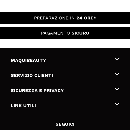
PREPARAZIONE IN
24 ORE*
PAGAMENTO
SICURO
MAQUIBEAUTY
Chi siamo
SERVIZIO CLIENTI
Offerte di lavoro
Spedizioni & Resi
SICUREZZA E PRIVACY
Gift Cards
Recesso / Resi
Termini e condizioni
LINK UTILI
Metodi di pagamamento
Informativa sulla privacy
Contattaci
Politica Cookies
SEGUICI
Risoluzione delle controversie online (ODR)